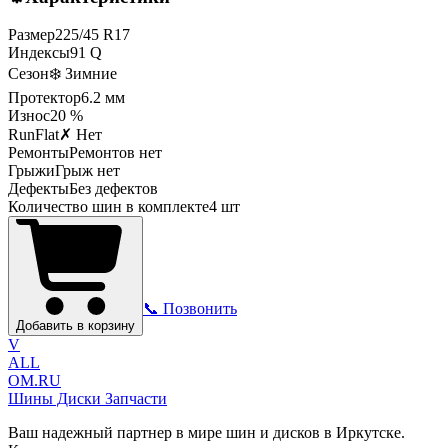
Размер
225
/
45
R
17
Индексы
91
Q
Сезон
❄️ Зимние
Протектор
6.2
мм
Износ
20 %
RunFlat
✗ Нет
Ремонты
Ремонтов нет
Грыжи
Грыж нет
Дефекты
Без дефектов
Количество шин в комплекте
4
шт
📞 Позвонить
Добавить в корзину
V
ALL
OM.RU
Шины Диски Запчасти
Ваш надежный партнер в мире шин и дисков в Иркутске.