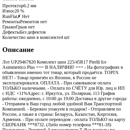
Протектор
6.2
мм
Износ
20 %
RunFlat
✗ Нет
Ремонты
Ремонтов нет
Грыжи
Грыж нет
Дефекты
Без дефектов
Количество шин в комплекте
4
шт
Описание
Лот UP29467820 Комплект шин 225/45R17 Pirelli Ice
Asimmetrico Plus === B НАЛИЧИИ! === - На фотографиях в
объявлении именно тот товар, который продаётся. ТОРГА
НЕТ! - Товар привезён из Японии, в России не
эксплуатировался. ОПЛАТА - При самовывозе оплата
ТОЛЬКО наличными. - Оплата по СЧЁТУ для Юр. лиц и ИП
с НДС +11%Адрес: г. Иркутск, ул. Полярная, 113 График
работы: ежедневно, с 10:00 до 19:00 Доставка в другие города:
- Отправим в Ваш город любой удобной Вам Транспортной
Компанией. - Бережно упакуем в подарок! - Отправляем по
России, а также в страны: Беларусь, Казахстан, Киргизия,
Армения. - При оплате переводом - оплата ТОЛЬКО на карту
СБЕРБАНК ***8732. (Либо номер телефона ***81-18)
Получатель: Дмитрий Александрович Т. Все расходы по