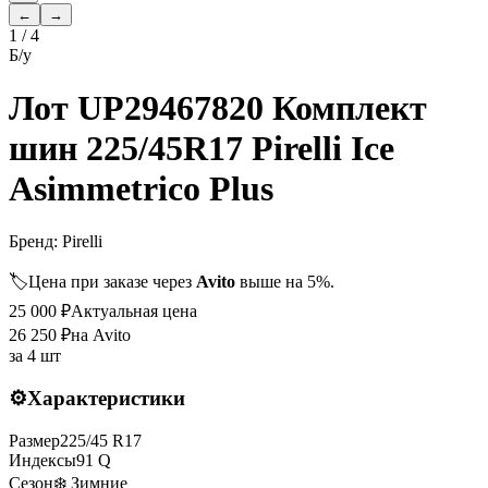
←
→
1
/
4
Б/у
Лот UP29467820 Комплект
шин 225/45R17 Pirelli Ice
Asimmetrico Plus
Бренд:
Pirelli
🏷️
Цена при заказе через
Avito
выше на 5%.
25 000
₽
Актуальная цена
26 250
₽
на Avito
за
4 шт
⚙️
Характеристики
Размер
225
/
45
R
17
Индексы
91
Q
Сезон
❄️ Зимние