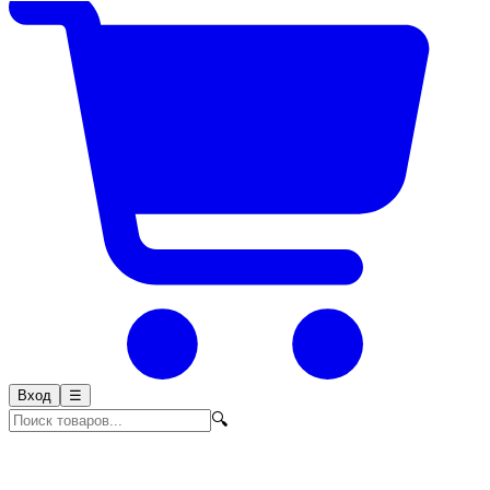
Вход
☰
🔍