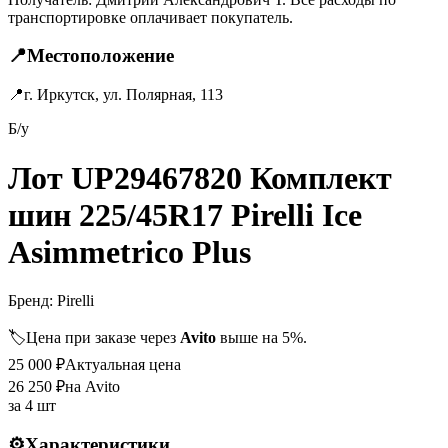
транспортировке оплачивает покупатель.
📍
Местоположение
📍
г. Иркутск, ул. Полярная, 113
Б/у
Лот UP29467820 Комплект
шин 225/45R17 Pirelli Ice
Asimmetrico Plus
Бренд:
Pirelli
🏷️
Цена при заказе через
Avito
выше на 5%.
25 000
₽
Актуальная цена
26 250
₽
на Avito
за
4 шт
⚙️
Характеристики