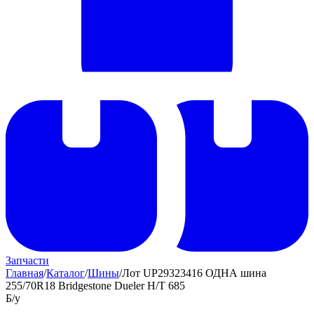
Запчасти
Главная
/
Каталог
/
Шины
/
Лот UP29323416 ОДНА шина
255/70R18 Bridgestone Dueler H/T 685
Б/у