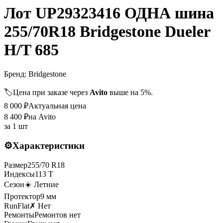
Лот UP29323416 ОДНА шина
255/70R18 Bridgestone Dueler
H/T 685
Бренд:
Bridgestone
🏷️
Цена при заказе через
Avito
выше на 5%.
8 000
₽
Актуальная цена
8 400
₽
на Avito
за
1 шт
⚙️
Характеристики
Размер
255
/
70
R
18
Индексы
113
T
Сезон
☀️ Летние
Протектор
9
мм
RunFlat
✗ Нет
Ремонты
Ремонтов нет