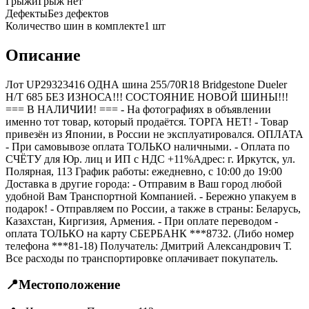
Грыжи
Грыж нет
Дефекты
Без дефектов
Количество шин в комплекте
1
шт
Описание
Лот UP29323416 ОДНА шина 255/70R18 Bridgestone Dueler
H/T 685 БЕЗ ИЗНОСА!!! СОСТОЯНИЕ НОВОЙ ШИНЫ!!!
=== B НАЛИЧИИ! === - На фотографиях в объявлении
именно тот товар, который продаётся. ТОРГА НЕТ! - Товар
привезён из Японии, в России не эксплуатировался. ОПЛАТА
- При самовывозе оплата ТОЛЬКО наличными. - Оплата по
СЧЁТУ для Юр. лиц и ИП с НДС +11%Адрес: г. Иркутск, ул.
Полярная, 113 График работы: ежедневно, с 10:00 до 19:00
Доставка в другие города: - Отправим в Ваш город любой
удобной Вам Транспортной Компанией. - Бережно упакуем в
подарок! - Отправляем по России, а также в страны: Беларусь,
Казахстан, Киргизия, Армения. - При оплате переводом -
оплата ТОЛЬКО на карту СБЕРБАНК ***8732. (Либо номер
телефона ***81-18) Получатель: Дмитрий Александрович Т.
Все расходы по транспортировке оплачивает покупатель.
📍
Местоположение