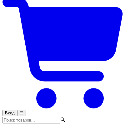
Вход
☰
🔍