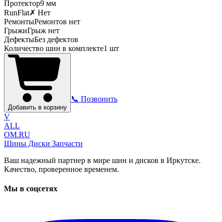
Протектор
9
мм
RunFlat
✗ Нет
Ремонты
Ремонтов нет
Грыжи
Грыж нет
Дефекты
Без дефектов
Количество шин в комплекте
1
шт
📞 Позвонить
Добавить в корзину
V
ALL
OM.RU
Шины Диски Запчасти
Ваш надежный партнер в мире шин и дисков в Иркутске.
Качество, проверенное временем.
Мы в соцсетях