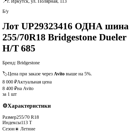
📍
г. Иркутск, ул. Полярная, 113
Б/у
Лот UP29323416 ОДНА шина
255/70R18 Bridgestone Dueler
H/T 685
Бренд:
Bridgestone
🏷️
Цена при заказе через
Avito
выше на 5%.
8 000
₽
Актуальная цена
8 400
₽
на Avito
за
1 шт
⚙️
Характеристики
Размер
255
/
70
R
18
Индексы
113
T
Сезон
☀️ Летние