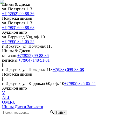
Шины & Диски
ул. Полярная 113
+7 (3952) 99-88-36
Покраска дисков
ул. Полярная 113
+7 (983) 699-88-68
Аукцион авто
ул. Баррикад 60д, оф. 10
+7 (995) 325-05-55
г. Иркутск, ул. Полярная 113
Шины & Диски
магазин:
+7(3952) 99-88-36
регионы:
+7(904) 148-51-81
|
г. Иркутск, ул. Полярная 113
+7(983) 699-88-68
Покраска дисков
|
г. Иркутск, ул. Баррикад 60д оф. 10
+7(995) 325-05-55
Аукцион авто
V
ALL
OM.RU
Шины Диски Запчасти
🔍
Найти