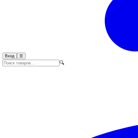
Вход
☰
🔍