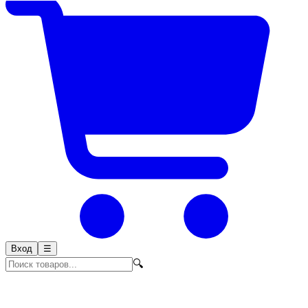
Вход
☰
🔍