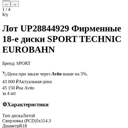
←
→
1
/
4
Б/у
Лот UP28844929 Фирменные
18-е диски SPORT TECHNIC
EUROBAHN
Бренд:
SPORT
🏷️
Цена при заказе через
Avito
выше на 5%.
43 000
₽
Актуальная цена
45 150
₽
на Avito
за
4 шт
⚙️
Характеристики
Тип диска
Литой
Сверловка (PCD)
5x114.3
Диаметр
R
18