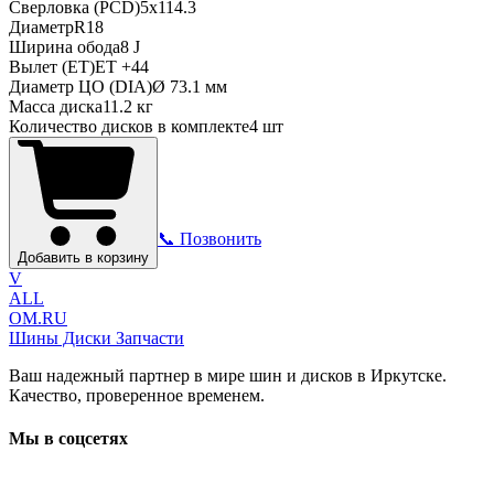
Сверловка (PCD)
5x114.3
Диаметр
R
18
Ширина обода
8 J
Вылет (ET)
ET
+44
Диаметр ЦО (DIA)
Ø
73.1
мм
Масса диска
11.2 кг
Количество дисков в комплекте
4
шт
📞 Позвонить
Добавить в корзину
V
ALL
OM.RU
Шины Диски Запчасти
Ваш надежный партнер в мире шин и дисков в Иркутске.
Качество, проверенное временем.
Мы в соцсетях