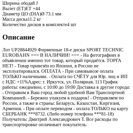
Ширина обода
8 J
Вылет (ET)
ET
+44
Диаметр ЦО (DIA)
Ø
73.1
мм
Масса диска
11.2 кг
Количество дисков в комплекте
4
шт
Описание
Лот UP28844929 Фирменные 18-е диски SPORT TECHNIC
EUROBAHN === B НАЛИЧИИ! === - На фотографиях в
объявлении именно тот товар, который продаётся. ТОРГА
НЕТ! - Товар привезён из Японии, в России не
эксплуатировался. ОПЛАТА - При самовывозе оплата
ТОЛЬКО наличными. - Оплата по СЧЁТУ для Юр. лиц и ИП
с НДС +11%Адрес: г. Иркутск, ул. Полярная, 113 График
работы: ежедневно, с 10:00 до 19:00 Доставка в другие города:
- Отправим в Ваш город любой удобной Вам Транспортной
Компанией. - Бережно упакуем в подарок! - Отправляем по
России, а также в страны: Беларусь, Казахстан, Киргизия,
Армения. - При оплате переводом - оплата ТОЛЬКО на карту
СБЕРБАНК ***8732. (Либо номер телефона ***81-18)
Получатель: Дмитрий Александрович Т. Все расходы по
транспортировке оплачивает покупатель.