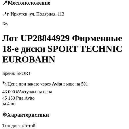
📍
Местоположение
📍
г. Иркутск, ул. Полярная, 113
Б/у
Лот UP28844929 Фирменные
18-е диски SPORT TECHNIC
EUROBAHN
Бренд:
SPORT
🏷️
Цена при заказе через
Avito
выше на 5%.
43 000
₽
Актуальная цена
45 150
₽
на Avito
за
4 шт
⚙️
Характеристики
Тип диска
Литой