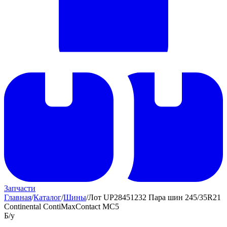
Запчасти
Главная
/
Каталог
/
Шины
/
Лот UP28451232 Пара шин 245/35R21
Continental ContiMaxContact MC5
Б/у