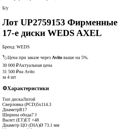
Б/у
Лот UP2759153 Фирменные
17-е диски WEDS AXEL
Бренд:
WEDS
🏷️
Цена при заказе через
Avito
выше на 5%.
30 000
₽
Актуальная цена
31 500
₽
на Avito
за
4 шт
⚙️
Характеристики
Тип диска
Литой
Сверловка (PCD)
5x114.3
Диаметр
R
17
Ширина обода
7 J
Вылет (ET)
ET
+48
Диаметр ЦО (DIA)
Ø
73.1
мм