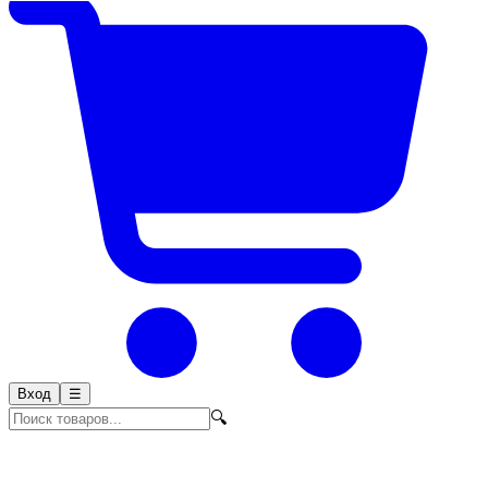
Вход
☰
🔍