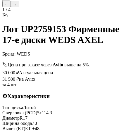
←
→
1
/
4
Б/у
Лот UP2759153 Фирменные
17-е диски WEDS AXEL
Бренд:
WEDS
🏷️
Цена при заказе через
Avito
выше на 5%.
30 000
₽
Актуальная цена
31 500
₽
на Avito
за
4 шт
⚙️
Характеристики
Тип диска
Литой
Сверловка (PCD)
5x114.3
Диаметр
R
17
Ширина обода
7 J
Вылет (ET)
ET
+48