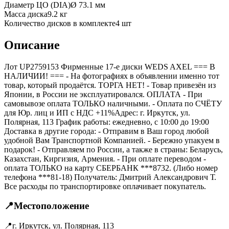
Диаметр ЦО (DIA)
Ø
73.1
мм
Масса диска
9.2 кг
Количество дисков в комплекте
4
шт
Описание
Лот UP2759153 Фирменные 17-е диски WEDS AXEL === B
НАЛИЧИИ! === - На фотографиях в объявлении именно тот
товар, который продаётся. ТОРГА НЕТ! - Товар привезён из
Японии, в России не эксплуатировался. ОПЛАТА - При
самовывозе оплата ТОЛЬКО наличными. - Оплата по СЧЁТУ
для Юр. лиц и ИП с НДС +11%Адрес: г. Иркутск, ул.
Полярная, 113 График работы: ежедневно, с 10:00 до 19:00
Доставка в другие города: - Отправим в Ваш город любой
удобной Вам Транспортной Компанией. - Бережно упакуем в
подарок! - Отправляем по России, а также в страны: Беларусь,
Казахстан, Киргизия, Армения. - При оплате переводом -
оплата ТОЛЬКО на карту СБЕРБАНК ***8732. (Либо номер
телефона ***81-18) Получатель: Дмитрий Александрович Т.
Все расходы по транспортировке оплачивает покупатель.
📍
Местоположение
📍
г. Иркутск, ул. Полярная, 113