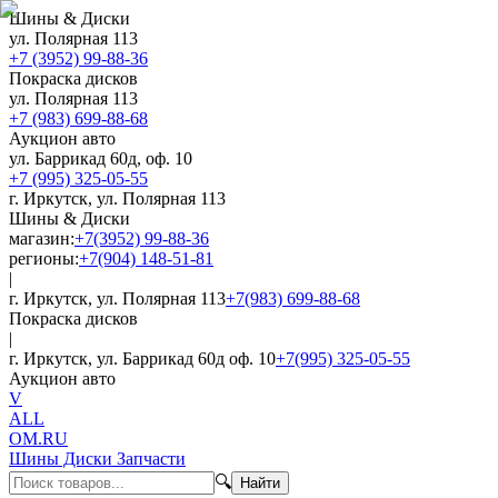
Шины & Диски
ул. Полярная 113
+7 (3952) 99-88-36
Покраска дисков
ул. Полярная 113
+7 (983) 699-88-68
Аукцион авто
ул. Баррикад 60д, оф. 10
+7 (995) 325-05-55
г. Иркутск, ул. Полярная 113
Шины & Диски
магазин:
+7(3952) 99-88-36
регионы:
+7(904) 148-51-81
|
г. Иркутск, ул. Полярная 113
+7(983) 699-88-68
Покраска дисков
|
г. Иркутск, ул. Баррикад 60д оф. 10
+7(995) 325-05-55
Аукцион авто
V
ALL
OM.RU
Шины Диски Запчасти
🔍
Найти