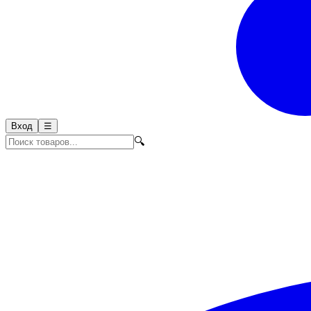
Вход
☰
🔍