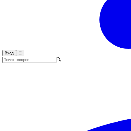
Вход
☰
🔍