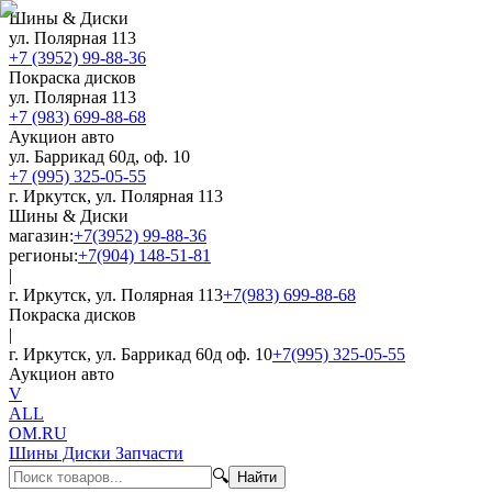
Шины & Диски
ул. Полярная 113
+7 (3952) 99-88-36
Покраска дисков
ул. Полярная 113
+7 (983) 699-88-68
Аукцион авто
ул. Баррикад 60д, оф. 10
+7 (995) 325-05-55
г. Иркутск, ул. Полярная 113
Шины & Диски
магазин:
+7(3952) 99-88-36
регионы:
+7(904) 148-51-81
|
г. Иркутск, ул. Полярная 113
+7(983) 699-88-68
Покраска дисков
|
г. Иркутск, ул. Баррикад 60д оф. 10
+7(995) 325-05-55
Аукцион авто
V
ALL
OM.RU
Шины Диски Запчасти
🔍
Найти