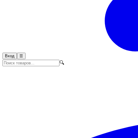
Вход
☰
🔍