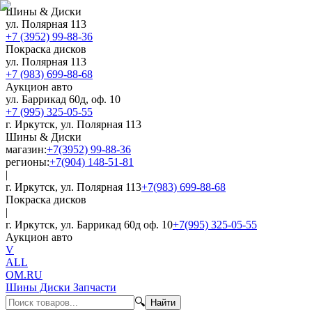
Шины & Диски
ул. Полярная 113
+7 (3952) 99-88-36
Покраска дисков
ул. Полярная 113
+7 (983) 699-88-68
Аукцион авто
ул. Баррикад 60д, оф. 10
+7 (995) 325-05-55
г. Иркутск, ул. Полярная 113
Шины & Диски
магазин:
+7(3952) 99-88-36
регионы:
+7(904) 148-51-81
|
г. Иркутск, ул. Полярная 113
+7(983) 699-88-68
Покраска дисков
|
г. Иркутск, ул. Баррикад 60д оф. 10
+7(995) 325-05-55
Аукцион авто
V
ALL
OM.RU
Шины Диски Запчасти
🔍
Найти