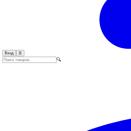
Вход
☰
🔍