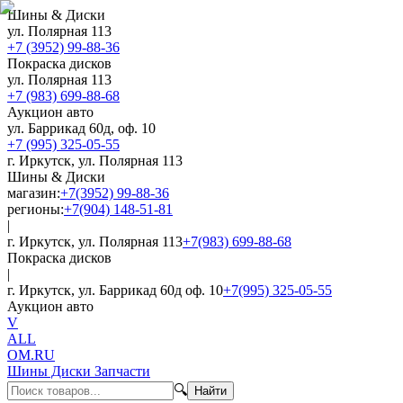
Шины & Диски
ул. Полярная 113
+7 (3952) 99-88-36
Покраска дисков
ул. Полярная 113
+7 (983) 699-88-68
Аукцион авто
ул. Баррикад 60д, оф. 10
+7 (995) 325-05-55
г. Иркутск, ул. Полярная 113
Шины & Диски
магазин:
+7(3952) 99-88-36
регионы:
+7(904) 148-51-81
|
г. Иркутск, ул. Полярная 113
+7(983) 699-88-68
Покраска дисков
|
г. Иркутск, ул. Баррикад 60д оф. 10
+7(995) 325-05-55
Аукцион авто
V
ALL
OM.RU
Шины Диски Запчасти
🔍
Найти