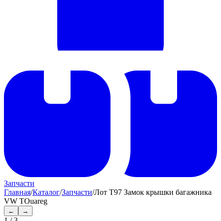
Запчасти
Главная
/
Каталог
/
Запчасти
/
Лот T97 Замок крышки багажника
VW TOuareg
←
→
1
/
3