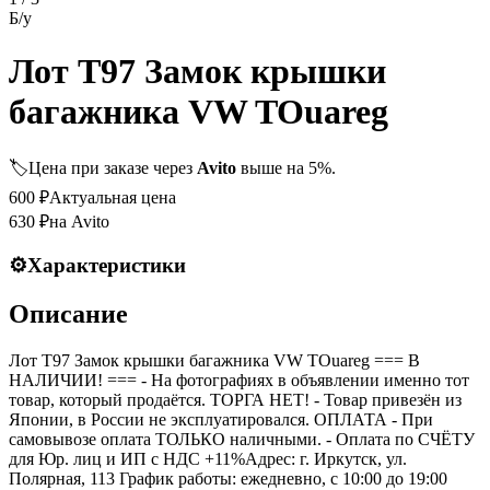
Б/у
Лот T97 Замок крышки
багажника VW TOuareg
🏷️
Цена при заказе через
Avito
выше на 5%.
600
₽
Актуальная цена
630
₽
на Avito
⚙️
Характеристики
Описание
Лот T97 Замок крышки багажника VW TOuareg === B
НАЛИЧИИ! === - На фотографиях в объявлении именно тот
товар, который продаётся. ТОРГА НЕТ! - Товар привезён из
Японии, в России не эксплуатировался. ОПЛАТА - При
самовывозе оплата ТОЛЬКО наличными. - Оплата по СЧЁТУ
для Юр. лиц и ИП с НДС +11%Адрес: г. Иркутск, ул.
Полярная, 113 График работы: ежедневно, с 10:00 до 19:00