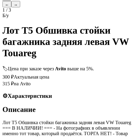
←
→
1
/
3
Б/у
Лот T5 Обшивка стойки
багажника задняя левая VW
Touareg
🏷️
Цена при заказе через
Avito
выше на 5%.
300
₽
Актуальная цена
315
₽
на Avito
⚙️
Характеристики
Описание
Лот T5 Обшивка стойки багажника задняя левая VW Touareg
=== B НАЛИЧИИ! === - На фотографиях в объявлении
именно тот товар, который продаётся. ТОРГА НЕТ! - Товар