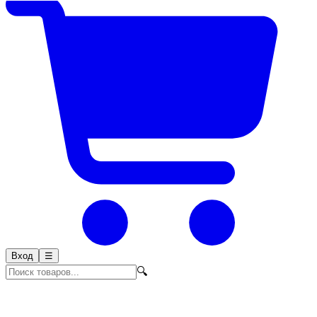
Вход
☰
🔍