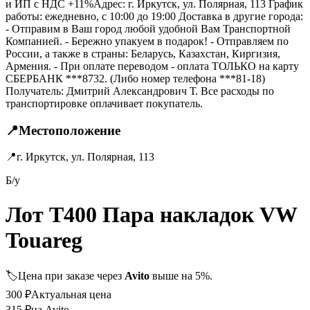
и ИП с НДС +11%Адрес: г. Иркутск, ул. Полярная, 113 График
работы: ежедневно, с 10:00 до 19:00 Доставка в другие города:
- Отправим в Ваш город любой удобной Вам Транспортной
Компанией. - Бережно упакуем в подарок! - Отправляем по
России, а также в страны: Беларусь, Казахстан, Киргизия,
Армения. - При оплате переводом - оплата ТОЛЬКО на карту
СБЕРБАНК ***8732. (Либо номер телефона ***81-18)
Получатель: Дмитрий Александрович Т. Все расходы по
транспортировке оплачивает покупатель.
📍
Местоположение
📍
г. Иркутск, ул. Полярная, 113
Б/у
Лот T400 Пара накладок VW
Touareg
🏷️
Цена при заказе через
Avito
выше на 5%.
300
₽
Актуальная цена
315
₽
на Avito