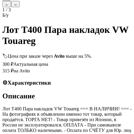
←
→
1
/
3
Б/у
Лот T400 Пара накладок VW
Touareg
🏷️
Цена при заказе через
Avito
выше на 5%.
300
₽
Актуальная цена
315
₽
на Avito
⚙️
Характеристики
Описание
Лот T400 Пара накладок VW Touareg === B НАЛИЧИИ! === -
На фотографиях в объявлении именно тот товар, который
продаётся. ТОРГА НЕТ! - Товар привезён из Японии, в
России не эксплуатировался. ОПЛАТА - При самовывозе
оплата ТОЛЬКО наличными. - Оплата по СЧЁТУ для Юр. лиц