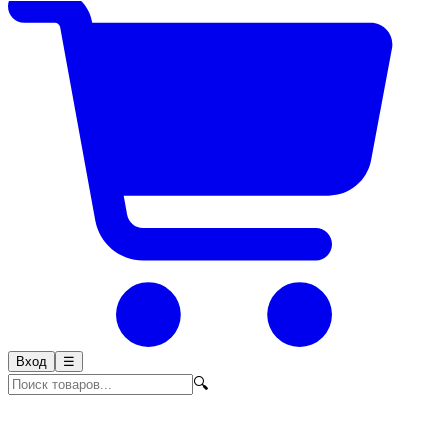
Вход
☰
🔍