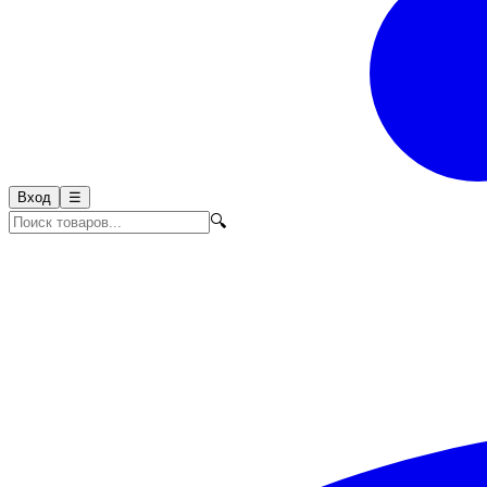
Вход
☰
🔍