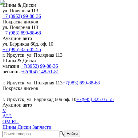
Шины & Диски
ул. Полярная 113
+7 (3952) 99-88-36
Покраска дисков
ул. Полярная 113
+7 (983) 699-88-68
Аукцион авто
ул. Баррикад 60д, оф. 10
+7 (995) 325-05-55
г. Иркутск, ул. Полярная 113
Шины & Диски
магазин:
+7(3952) 99-88-36
регионы:
+7(904) 148-51-81
|
г. Иркутск, ул. Полярная 113
+7(983) 699-88-68
Покраска дисков
|
г. Иркутск, ул. Баррикад 60д оф. 10
+7(995) 325-05-55
Аукцион авто
V
ALL
OM.RU
Шины Диски Запчасти
🔍
Найти