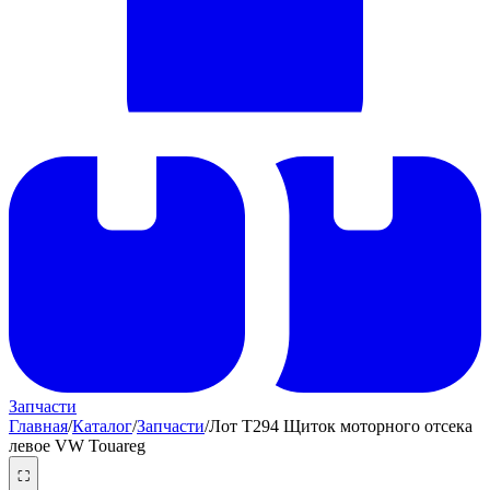
Запчасти
Главная
/
Каталог
/
Запчасти
/
Лот T294 Щиток моторного отсека
левое VW Touareg
⛶