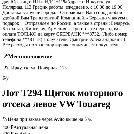
для Юр. лиц и ИП с НДС +11%Адрес: г. Иркутск, ул.
Полярная, 113 График работы: ежедневно, с 10:00 до 19:00
Доставка в другие города: - Отправим в Ваш город любой
удобной Вам Транспортной Компанией. - Бережно упакуем в
подарок! - Отправляем по России, а также в страны: Беларусь,
Казахстан, Киргизия, Армения. - При оплате переводом -
оплата ТОЛЬКО на карту СБЕРБАНК ***8732. (Либо номер
телефона ***81-18) Получатель: Дмитрий Александрович Т.
Все расходы по транспортировке оплачивает покупатель.
📍
Местоположение
📍
г. Иркутск, ул. Полярная, 113
Б/у
Лот T294 Щиток моторного
отсека левое VW Touareg
🏷️
Цена при заказе через
Avito
выше на 5%.
400
₽
Актуальная цена
420
₽
на Avito