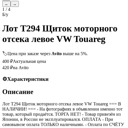
←
→
1
/
4
Б/у
Лот T294 Щиток моторного
отсека левое VW Touareg
🏷️
Цена при заказе через
Avito
выше на 5%.
400
₽
Актуальная цена
420
₽
на Avito
⚙️
Характеристики
Описание
Лот T294 Щиток моторного отсека левое VW Touareg === B
НАЛИЧИИ! === - На фотографиях в объявлении именно тот
товар, который продаётся. ТОРГА НЕТ! - Товар привезён из
Японии, в России не эксплуатировался. ОПЛАТА - При
самовывозе оплата ТОЛЬКО наличными. - Оплата по СЧЁТУ