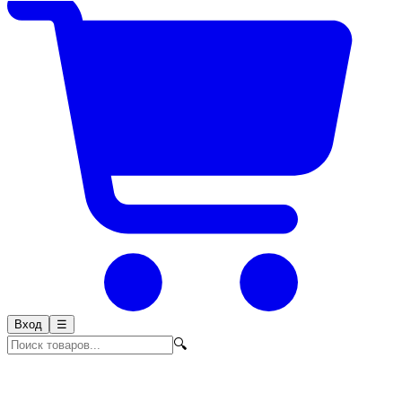
Вход
☰
🔍