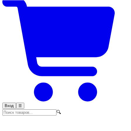
Вход
☰
🔍