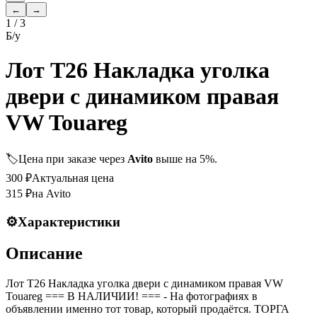
←
→
1
/
3
Б/у
Лот T26 Накладка уголка
двери с динамиком правая
VW Touareg
🏷️
Цена при заказе через
Avito
выше на 5%.
300
₽
Актуальная цена
315
₽
на Avito
⚙️
Характеристики
Описание
Лот T26 Накладка уголка двери с динамиком правая VW
Touareg === B НАЛИЧИИ! === - На фотографиях в
объявлении именно тот товар, который продаётся. ТОРГА