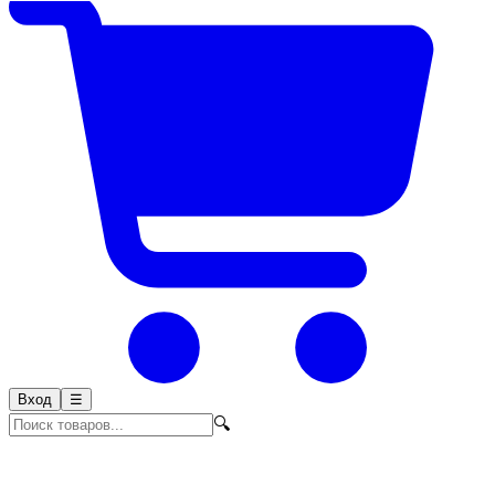
Вход
☰
🔍