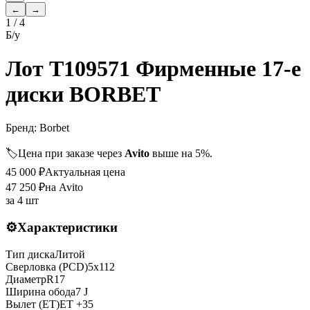
←
→
1
/
4
Б/у
Лот T109571 Фирменные 17-е
диски BORBET
Бренд:
Borbet
🏷️
Цена при заказе через
Avito
выше на 5%.
45 000
₽
Актуальная цена
47 250
₽
на Avito
за
4 шт
⚙️
Характеристики
Тип диска
Литой
Сверловка (PCD)
5x112
Диаметр
R
17
Ширина обода
7 J
Вылет (ET)
ET
+35