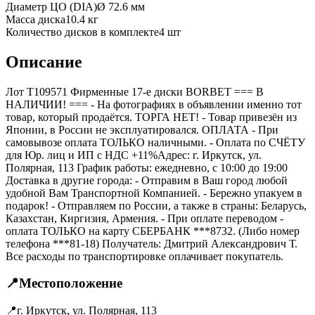
Диаметр ЦО (DIA)
Ø
72.6
мм
Масса диска
10.4 кг
Количество дисков в комплекте
4
шт
Описание
Лот T109571 Фирменные 17-е диски BORBET === B
НАЛИЧИИ! === - На фотографиях в объявлении именно тот
товар, который продаётся. ТОРГА НЕТ! - Товар привезён из
Японии, в России не эксплуатировался. ОПЛАТА - При
самовывозе оплата ТОЛЬКО наличными. - Оплата по СЧЁТУ
для Юр. лиц и ИП с НДС +11%Адрес: г. Иркутск, ул.
Полярная, 113 График работы: ежедневно, с 10:00 до 19:00
Доставка в другие города: - Отправим в Ваш город любой
удобной Вам Транспортной Компанией. - Бережно упакуем в
подарок! - Отправляем по России, а также в страны: Беларусь,
Казахстан, Киргизия, Армения. - При оплате переводом -
оплата ТОЛЬКО на карту СБЕРБАНК ***8732. (Либо номер
телефона ***81-18) Получатель: Дмитрий Александрович Т.
Все расходы по транспортировке оплачивает покупатель.
📍
Местоположение
📍
г. Иркутск, ул. Полярная, 113