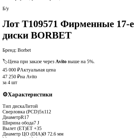
Б/у
Лот T109571 Фирменные 17-е
диски BORBET
Бренд:
Borbet
🏷️
Цена при заказе через
Avito
выше на 5%.
45 000
₽
Актуальная цена
47 250
₽
на Avito
за
4 шт
⚙️
Характеристики
Тип диска
Литой
Сверловка (PCD)
5x112
Диаметр
R
17
Ширина обода
7 J
Вылет (ET)
ET
+35
Диаметр ЦО (DIA)
Ø
72.6
мм