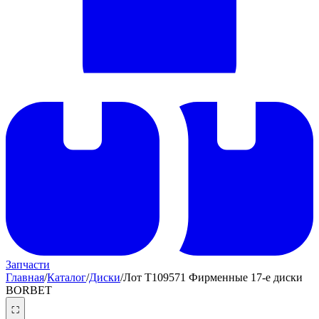
Запчасти
Главная
/
Каталог
/
Диски
/
Лот T109571 Фирменные 17-е диски
BORBET
⛶