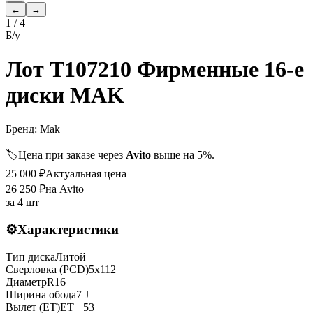
←
→
1
/
4
Б/у
Лот T107210 Фирменные 16-е
диски MAK
Бренд:
Mak
🏷️
Цена при заказе через
Avito
выше на 5%.
25 000
₽
Актуальная цена
26 250
₽
на Avito
за
4 шт
⚙️
Характеристики
Тип диска
Литой
Сверловка (PCD)
5x112
Диаметр
R
16
Ширина обода
7 J
Вылет (ET)
ET
+53