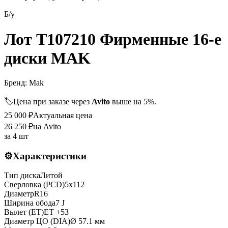
Б/у
Лот T107210 Фирменные 16-е
диски MAK
Бренд:
Mak
🏷️
Цена при заказе через
Avito
выше на 5%.
25 000
₽
Актуальная цена
26 250
₽
на Avito
за
4 шт
⚙️
Характеристики
Тип диска
Литой
Сверловка (PCD)
5x112
Диаметр
R
16
Ширина обода
7 J
Вылет (ET)
ET
+53
Диаметр ЦО (DIA)
Ø
57.1
мм