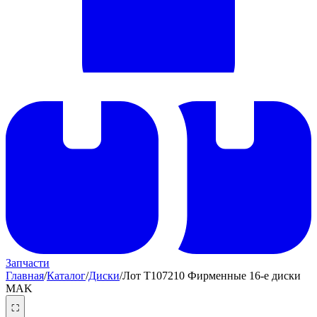
Запчасти
Главная
/
Каталог
/
Диски
/
Лот T107210 Фирменные 16-е диски
MAK
⛶