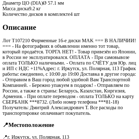
Диаметр ЦО (DIA)
Ø
57.1
мм
Масса диска
9.2 кг
Количество дисков в комплекте
4
шт
Описание
Лот T107210 Фирменные 16-е диски MAK === B НАЛИЧИИ!
=== - На фотографиях в объявлении именно тот товар,
который продаётся. ТОРГА НЕТ! - Товар привезён из Японии,
в России не эксплуатировался. ОПЛАТА - При самовывозе
оплата ТОЛЬКО наличными. - Оплата по СЧЁТУ для Юр. лиц
и ИП с НДС +11%Адрес: г. Иркутск, ул. Полярная, 113 График
работы: ежедневно, с 10:00 до 19:00 Доставка в другие города:
- Отправим в Ваш город любой удобной Вам Транспортной
Компанией. - Бережно упакуем в подарок! - Отправляем по
России, а также в страны: Беларусь, Казахстан, Киргизия,
Армения. - При оплате переводом - оплата ТОЛЬКО на карту
СБЕРБАНК ***8732. (Либо номер телефона ***81-18)
Получатель: Дмитрий Александрович Т. Все расходы по
транспортировке оплачивает покупатель.
📍
Местоположение
📍
г. Иркутск, ул. Полярная, 113