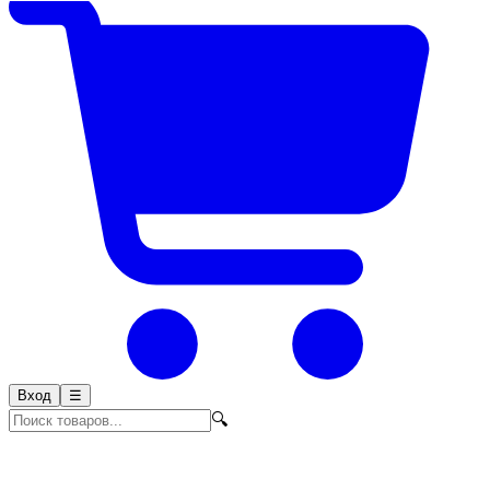
Вход
☰
🔍