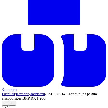
Запчасти
Главная
/
Каталог
/
Запчасти
/
Лот SD3-145 Топливная рампа
гидроцикла BRP RXT 260
←
→
1
/
2