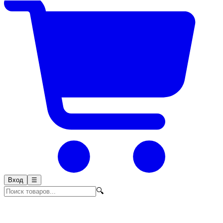
Вход
☰
🔍