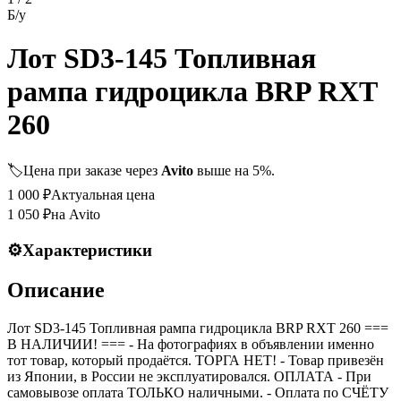
Б/у
Лот SD3-145 Топливная
рампа гидроцикла BRP RXT
260
🏷️
Цена при заказе через
Avito
выше на 5%.
1 000
₽
Актуальная цена
1 050
₽
на Avito
⚙️
Характеристики
Описание
Лот SD3-145 Топливная рампа гидроцикла BRP RXT 260 ===
B НАЛИЧИИ! === - На фотографиях в объявлении именно
тот товар, который продаётся. ТОРГА НЕТ! - Товар привезён
из Японии, в России не эксплуатировался. ОПЛАТА - При
самовывозе оплата ТОЛЬКО наличными. - Оплата по СЧЁТУ