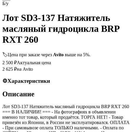
Б/у
Лот SD3-137 Натяжитель
масляный гидроцикла BRP
RXT 260
🏷️
Цена при заказе через
Avito
выше на 5%.
2 500
₽
Актуальная цена
2 625
₽
на Avito
⚙️
Характеристики
Описание
Лот SD3-137 Натяжитель масляный гидроцикла BRP RXT 260
=== B НАЛИЧИИ! === - На фотографиях в объявлении
именно тот товар, который продаётся. ТОРГА НЕТ! - Товар
привезён из Японии, в России не эксплуатировался. ОПЛАТА
- При самовывозе оплата ТОЛЬКО наличными. - Оплата по