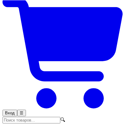
Вход
☰
🔍