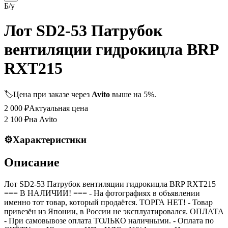
Б/у
Лот SD2-53 Патрубок
вентиляции гидрокицла BRP
RXT215
🏷️
Цена при заказе через
Avito
выше на 5%.
2 000
₽
Актуальная цена
2 100
₽
на Avito
⚙️
Характеристики
Описание
Лот SD2-53 Патрубок вентиляции гидрокицла BRP RXT215
=== B НАЛИЧИИ! === - На фотографиях в объявлении
именно тот товар, который продаётся. ТОРГА НЕТ! - Товар
привезён из Японии, в России не эксплуатировался. ОПЛАТА
- При самовывозе оплата ТОЛЬКО наличными. - Оплата по