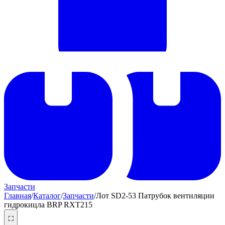
Запчасти
Главная
/
Каталог
/
Запчасти
/
Лот SD2-53 Патрубок вентиляции
гидрокицла BRP RXT215
⛶