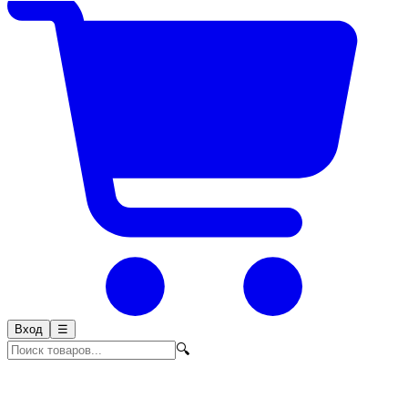
Вход
☰
🔍