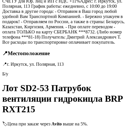
СЧЁТУ для Юр. лиц и ИП с НДС +11%Адрес: г. Иркутск, ул.
Полярная, 113 График работы: ежедневно, с 10:00 до 19:00
Доставка в другие города: - Отправим в Ваш город любой
удобной Вам Транспортной Компанией. - Бережно упакуем в
подарок! - Отправляем по России, а также в страны: Беларусь,
Казахстан, Киргизия, Армения. - При оплате переводом -
оплата ТОЛЬКО на карту СБЕРБАНК ***8732. (Либо номер
телефона ***81-18) Получатель: Дмитрий Александрович Т.
Все расходы по транспортировке оплачивает покупатель.
📍
Местоположение
📍
г. Иркутск, ул. Полярная, 113
Б/у
Лот SD2-53 Патрубок
вентиляции гидрокицла BRP
RXT215
🏷️
Цена при заказе через
Avito
выше на 5%.