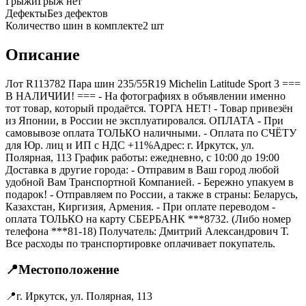
Грыжи
Грыж нет
Дефекты
Без дефектов
Количество шин в комплекте
2
шт
Описание
Лот R113782 Пара шин 235/55R19 Michelin Latitude Sport 3 ===
B НАЛИЧИИ! === - На фотографиях в объявлении именно
тот товар, который продаётся. ТОРГА НЕТ! - Товар привезён
из Японии, в России не эксплуатировался. ОПЛАТА - При
самовывозе оплата ТОЛЬКО наличными. - Оплата по СЧЁТУ
для Юр. лиц и ИП с НДС +11%Адрес: г. Иркутск, ул.
Полярная, 113 График работы: ежедневно, с 10:00 до 19:00
Доставка в другие города: - Отправим в Ваш город любой
удобной Вам Транспортной Компанией. - Бережно упакуем в
подарок! - Отправляем по России, а также в страны: Беларусь,
Казахстан, Киргизия, Армения. - При оплате переводом -
оплата ТОЛЬКО на карту СБЕРБАНК ***8732. (Либо номер
телефона ***81-18) Получатель: Дмитрий Александрович Т.
Все расходы по транспортировке оплачивает покупатель.
📍
Местоположение
📍
г. Иркутск, ул. Полярная, 113