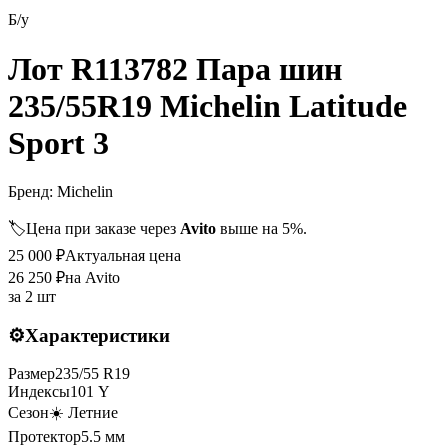
Б/у
Лот R113782 Пара шин
235/55R19 Michelin Latitude
Sport 3
Бренд:
Michelin
🏷️
Цена при заказе через
Avito
выше на 5%.
25 000
₽
Актуальная цена
26 250
₽
на Avito
за
2 шт
⚙️
Характеристики
Размер
235
/
55
R
19
Индексы
101
Y
Сезон
☀️ Летние
Протектор
5.5
мм