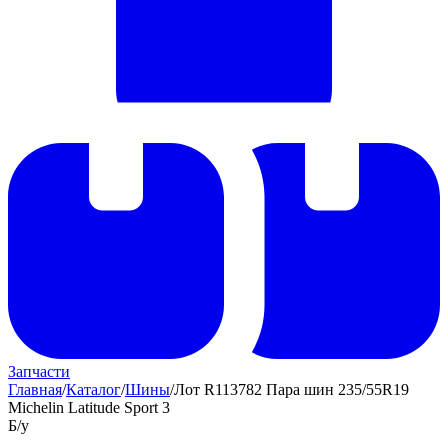
Запчасти
Главная
/
Каталог
/
Шины
/
Лот R113782 Пара шин 235/55R19
Michelin Latitude Sport 3
Б/у