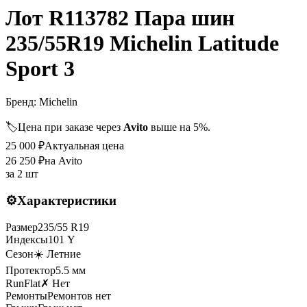
Лот R113782 Пара шин
235/55R19 Michelin Latitude
Sport 3
Бренд:
Michelin
🏷️
Цена при заказе через
Avito
выше на 5%.
25 000
₽
Актуальная цена
26 250
₽
на Avito
за
2 шт
⚙️
Характеристики
Размер
235
/
55
R
19
Индексы
101
Y
Сезон
☀️ Летние
Протектор
5.5
мм
RunFlat
✗ Нет
Ремонты
Ремонтов нет