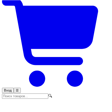
Вход
☰
🔍