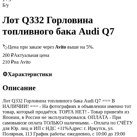
Б/у
Лот Q332 Горловина
топливного бака Audi Q7
🏷️
Цена при заказе через
Avito
выше на 5%.
200
₽
Актуальная цена
210
₽
на Avito
⚙️
Характеристики
Описание
Лот Q332 Горловина топливного бака Audi Q7 === B
НАЛИЧИИ! === - На фотографиях в объявлении именно тот
товар, который продаётся. ТОРГА НЕТ! - Товар привезён из
Японии, в России не эксплуатировался. ОПЛАТА - При
самовывозе оплата ТОЛЬКО наличными. - Оплата по СЧЁТУ
для Юр. лиц и ИП с НДС +11%Адрес: г. Иркутск, ул.
Полярная, 113 График работы: ежедневно, с 10:00 до 19:00