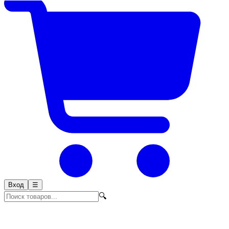
Вход
☰
🔍