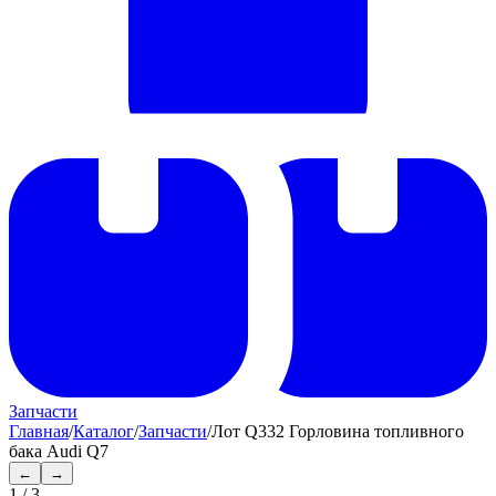
Запчасти
Главная
/
Каталог
/
Запчасти
/
Лот Q332 Горловина топливного
бака Audi Q7
←
→
1
/
3