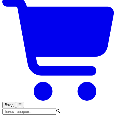
Вход
☰
🔍