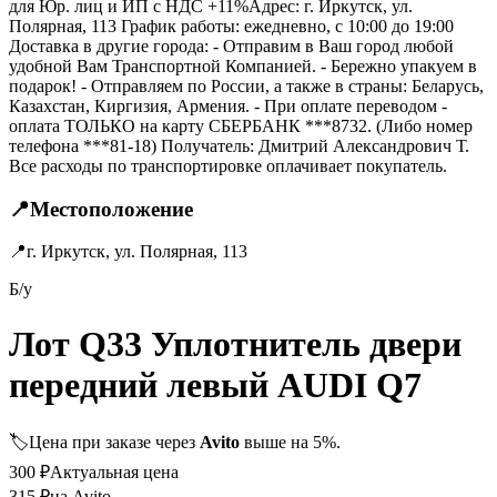
для Юр. лиц и ИП с НДС +11%Адрес: г. Иркутск, ул.
Полярная, 113 График работы: ежедневно, с 10:00 до 19:00
Доставка в другие города: - Отправим в Ваш город любой
удобной Вам Транспортной Компанией. - Бережно упакуем в
подарок! - Отправляем по России, а также в страны: Беларусь,
Казахстан, Киргизия, Армения. - При оплате переводом -
оплата ТОЛЬКО на карту СБЕРБАНК ***8732. (Либо номер
телефона ***81-18) Получатель: Дмитрий Александрович Т.
Все расходы по транспортировке оплачивает покупатель.
📍
Местоположение
📍
г. Иркутск, ул. Полярная, 113
Б/у
Лот Q33 Уплотнитель двери
передний левый AUDI Q7
🏷️
Цена при заказе через
Avito
выше на 5%.
300
₽
Актуальная цена
315
₽
на Avito