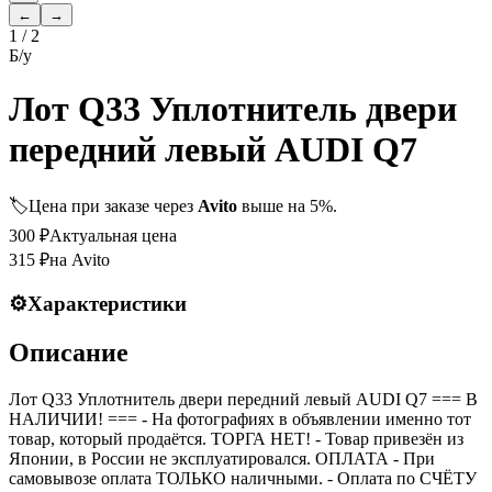
←
→
1
/
2
Б/у
Лот Q33 Уплотнитель двери
передний левый AUDI Q7
🏷️
Цена при заказе через
Avito
выше на 5%.
300
₽
Актуальная цена
315
₽
на Avito
⚙️
Характеристики
Описание
Лот Q33 Уплотнитель двери передний левый AUDI Q7 === B
НАЛИЧИИ! === - На фотографиях в объявлении именно тот
товар, который продаётся. ТОРГА НЕТ! - Товар привезён из
Японии, в России не эксплуатировался. ОПЛАТА - При
самовывозе оплата ТОЛЬКО наличными. - Оплата по СЧЁТУ