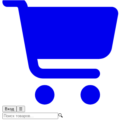
Вход
☰
🔍