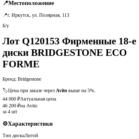
📍
Местоположение
📍
г. Иркутск, ул. Полярная, 113
Б/у
Лот Q120153 Фирменные 18-е
диски BRIDGESTONE ECO
FORME
Бренд:
Bridgestone
🏷️
Цена при заказе через
Avito
выше на 5%.
44 000
₽
Актуальная цена
46 200
₽
на Avito
за
4 шт
⚙️
Характеристики
Тип диска
Литой