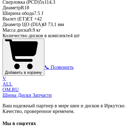
Сверловка (PCD)
5x114.3
Диаметр
R
18
Ширина обода
7.5 J
Вылет (ET)
ET
+42
Диаметр ЦО (DIA)
Ø
73.1
мм
Масса диска
9.9 кг
Количество дисков в комплекте
4
шт
📞 Позвонить
Добавить в корзину
V
ALL
OM.RU
Шины Диски Запчасти
Ваш надежный партнер в мире шин и дисков в Иркутске.
Качество, проверенное временем.
Мы в соцсетях