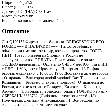
Ширина обода
7.5 J
Вылет (ET)
ET
+42
Диаметр ЦО (DIA)
Ø
73.1
мм
Масса диска
9.9 кг
Количество дисков в комплекте
4
шт
Описание
Лот Q120153 Фирменные 18-е диски BRIDGESTONE ECO
FORME === B НАЛИЧИИ! === - На фотографиях в
объявлении именно тот товар, который продаётся. ТОРГА
НЕТ! - Товар привезён из Японии, в России не
эксплуатировался. ОПЛАТА - При самовывозе оплата
ТОЛЬКО наличными. - Оплата по СЧЁТУ для Юр. лиц и ИП
с НДС +11%Адрес: г. Иркутск, ул. Полярная, 113 График
работы: ежедневно, с 10:00 до 19:00 Доставка в другие города:
- Отправим в Ваш город любой удобной Вам Транспортной
Компанией. - Бережно упакуем в подарок! - Отправляем по
России, а также в страны: Беларусь, Казахстан, Киргизия,
Армения. - При оплате переводом - оплата ТОЛЬКО на карту
СБЕРБАНК ***8732. (Либо номер телефона ***81-18)
Получатель: Дмитрий Александрович Т. Все расходы по
транспортировке оплачивает покупатель.