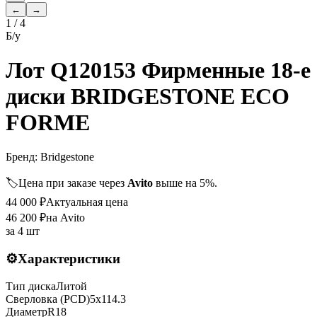
←
→
1
/
4
Б/у
Лот Q120153 Фирменные 18-е
диски BRIDGESTONE ECO
FORME
Бренд:
Bridgestone
🏷️
Цена при заказе через
Avito
выше на 5%.
44 000
₽
Актуальная цена
46 200
₽
на Avito
за
4 шт
⚙️
Характеристики
Тип диска
Литой
Сверловка (PCD)
5x114.3
Диаметр
R
18