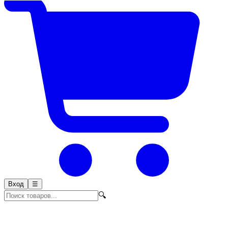
Вход
☰
🔍