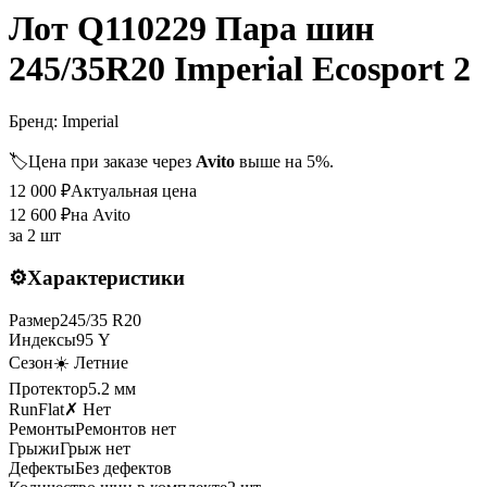
Лот Q110229 Пара шин
245/35R20 Imperial Ecosport 2
Бренд:
Imperial
🏷️
Цена при заказе через
Avito
выше на 5%.
12 000
₽
Актуальная цена
12 600
₽
на Avito
за
2 шт
⚙️
Характеристики
Размер
245
/
35
R
20
Индексы
95
Y
Сезон
☀️ Летние
Протектор
5.2
мм
RunFlat
✗ Нет
Ремонты
Ремонтов нет
Грыжи
Грыж нет
Дефекты
Без дефектов