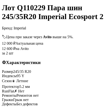
Лот Q110229 Пара шин
245/35R20 Imperial Ecosport 2
Бренд:
Imperial
🏷️
Цена при заказе через
Avito
выше на 5%.
12 000
₽
Актуальная цена
12 600
₽
на Avito
за
2 шт
⚙️
Характеристики
Размер
245
/
35
R
20
Индексы
95
Y
Сезон
☀️ Летние
Протектор
5.2
мм
RunFlat
✗ Нет
Ремонты
Ремонтов нет
Грыжи
Грыж нет
Дефекты
Без дефектов