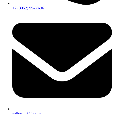
+7 (3952) 99-88-36
vallom-irk@ya.ru