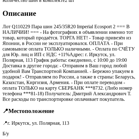
Количество шин в комплекте
2
шт
Описание
Лот Q110229 Пара шин 245/35R20 Imperial Ecosport 2 === B
НАЛИЧИИ! === - На фотографиях в объявлении именно тот
товар, который продаётся. ТОРГА НЕТ! - Товар привезён из
Японии, в России не эксплуатировался. ОПЛАТА - При
самовывозе оплата ТОЛЬКО наличными. - Оплата по СЧЁТУ
для Юр. лиц и ИП с НДС +11%Адрес: г. Иркутск, ул.
Полярная, 113 График работы: ежедневно, с 10:00 до 19:00
Доставка в другие города: - Отправим в Ваш город любой
удобной Вам Транспортной Компанией. - Бережно упакуем в
подарок! - Отправляем по России, а также в страны: Беларусь,
Казахстан, Киргизия, Армения. - При оплате переводом -
оплата ТОЛЬКО на карту СБЕРБАНК ***8732. (Либо номер
телефона ***81-18) Получатель: Дмитрий Александрович Т.
Все расходы по транспортировке оплачивает покупатель.
📍
Местоположение
📍
г. Иркутск, ул. Полярная, 113
Б/у