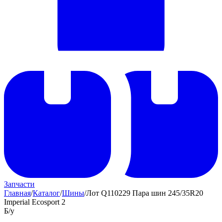
Запчасти
Главная
/
Каталог
/
Шины
/
Лот Q110229 Пара шин 245/35R20
Imperial Ecosport 2
Б/у