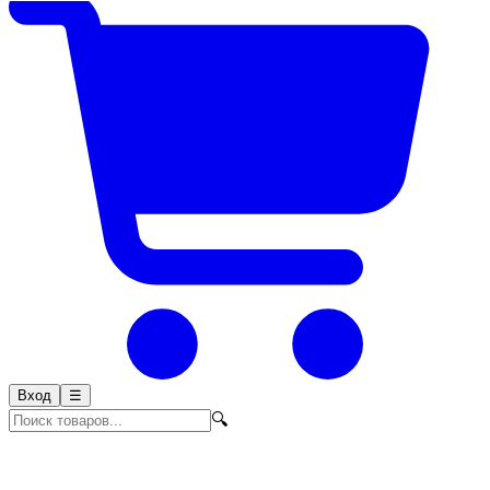
Вход
☰
🔍