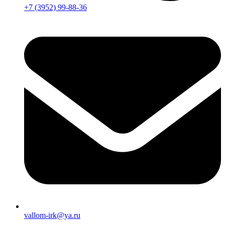
+7 (3952) 99-88-36
vallom-irk@ya.ru