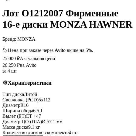
Лот O1212007 Фирменные
16-е диски MONZA HAWNER
Бренд:
MONZA
🏷️
Цена при заказе через
Avito
выше на 5%.
25 000
₽
Актуальная цена
26 250
₽
на Avito
за
4 шт
⚙️
Характеристики
Тип диска
Литой
Сверловка (PCD)
5x112
Диаметр
R
16
Ширина обода
6.5 J
Вылет (ET)
ET
+47
Диаметр ЦО (DIA)
Ø
57.1
мм
Масса диска
9.1 кг
Количество дисков в комплекте
4
шт