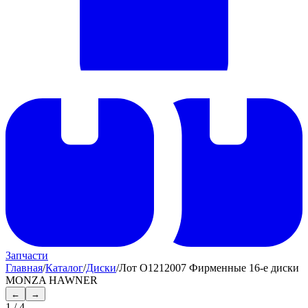
Запчасти
Главная
/
Каталог
/
Диски
/
Лот O1212007 Фирменные 16-е диски
MONZA HAWNER
←
→
1
/
4