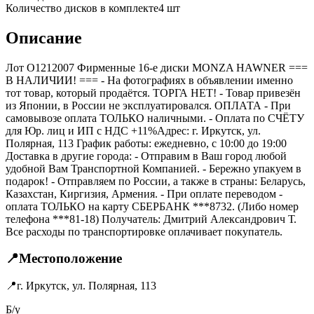
Количество дисков в комплекте
4
шт
Описание
Лот O1212007 Фирменные 16-е диски MONZA HAWNER ===
B НАЛИЧИИ! === - На фотографиях в объявлении именно
тот товар, который продаётся. ТОРГА НЕТ! - Товар привезён
из Японии, в России не эксплуатировался. ОПЛАТА - При
самовывозе оплата ТОЛЬКО наличными. - Оплата по СЧЁТУ
для Юр. лиц и ИП с НДС +11%Адрес: г. Иркутск, ул.
Полярная, 113 График работы: ежедневно, с 10:00 до 19:00
Доставка в другие города: - Отправим в Ваш город любой
удобной Вам Транспортной Компанией. - Бережно упакуем в
подарок! - Отправляем по России, а также в страны: Беларусь,
Казахстан, Киргизия, Армения. - При оплате переводом -
оплата ТОЛЬКО на карту СБЕРБАНК ***8732. (Либо номер
телефона ***81-18) Получатель: Дмитрий Александрович Т.
Все расходы по транспортировке оплачивает покупатель.
📍
Местоположение
📍
г. Иркутск, ул. Полярная, 113
Б/у