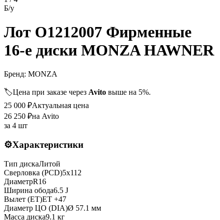
Б/у
Лот O1212007 Фирменные
16-е диски MONZA HAWNER
Бренд:
MONZA
🏷️
Цена при заказе через
Avito
выше на 5%.
25 000
₽
Актуальная цена
26 250
₽
на Avito
за
4 шт
⚙️
Характеристики
Тип диска
Литой
Сверловка (PCD)
5x112
Диаметр
R
16
Ширина обода
6.5 J
Вылет (ET)
ET
+47
Диаметр ЦО (DIA)
Ø
57.1
мм
Масса диска
9.1 кг