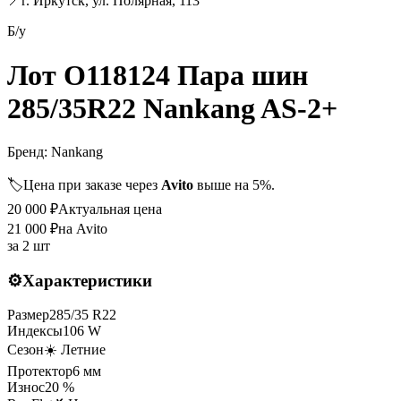
📍
г. Иркутск, ул. Полярная, 113
Б/у
Лот O118124 Пара шин
285/35R22 Nankang AS-2+
Бренд:
Nankang
🏷️
Цена при заказе через
Avito
выше на 5%.
20 000
₽
Актуальная цена
21 000
₽
на Avito
за
2 шт
⚙️
Характеристики
Размер
285
/
35
R
22
Индексы
106
W
Сезон
☀️ Летние
Протектор
6
мм
Износ
20 %