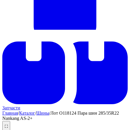
Запчасти
Главная
/
Каталог
/
Шины
/
Лот O118124 Пара шин 285/35R22
Nankang AS-2+
⛶