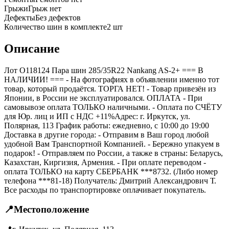
Грыжи
Грыж нет
Дефекты
Без дефектов
Количество шин в комплекте
2
шт
Описание
Лот O118124 Пара шин 285/35R22 Nankang AS-2+ === B
НАЛИЧИИ! === - На фотографиях в объявлении именно тот
товар, который продаётся. ТОРГА НЕТ! - Товар привезён из
Японии, в России не эксплуатировался. ОПЛАТА - При
самовывозе оплата ТОЛЬКО наличными. - Оплата по СЧЁТУ
для Юр. лиц и ИП с НДС +11%Адрес: г. Иркутск, ул.
Полярная, 113 График работы: ежедневно, с 10:00 до 19:00
Доставка в другие города: - Отправим в Ваш город любой
удобной Вам Транспортной Компанией. - Бережно упакуем в
подарок! - Отправляем по России, а также в страны: Беларусь,
Казахстан, Киргизия, Армения. - При оплате переводом -
оплата ТОЛЬКО на карту СБЕРБАНК ***8732. (Либо номер
телефона ***81-18) Получатель: Дмитрий Александрович Т.
Все расходы по транспортировке оплачивает покупатель.
📍
Местоположение