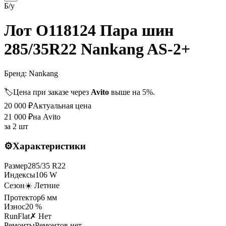
Б/у
Лот O118124 Пара шин
285/35R22 Nankang AS-2+
Бренд:
Nankang
🏷️
Цена при заказе через
Avito
выше на 5%.
20 000
₽
Актуальная цена
21 000
₽
на Avito
за
2 шт
⚙️
Характеристики
Размер
285
/
35
R
22
Индексы
106
W
Сезон
☀️ Летние
Протектор
6
мм
Износ
20 %
RunFlat
✗ Нет
Ремонты
Ремонтов нет