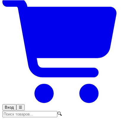
Вход
☰
🔍