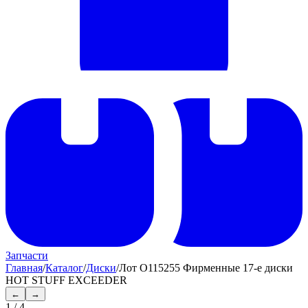
Запчасти
Главная
/
Каталог
/
Диски
/
Лот O115255 Фирменные 17-е диски
HOT STUFF EXCEEDER
←
→
1
/
4