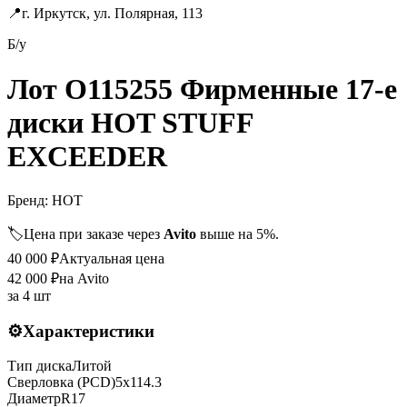
📍
г. Иркутск, ул. Полярная, 113
Б/у
Лот O115255 Фирменные 17-е
диски HOT STUFF
EXCEEDER
Бренд:
HOT
🏷️
Цена при заказе через
Avito
выше на 5%.
40 000
₽
Актуальная цена
42 000
₽
на Avito
за
4 шт
⚙️
Характеристики
Тип диска
Литой
Сверловка (PCD)
5x114.3
Диаметр
R
17