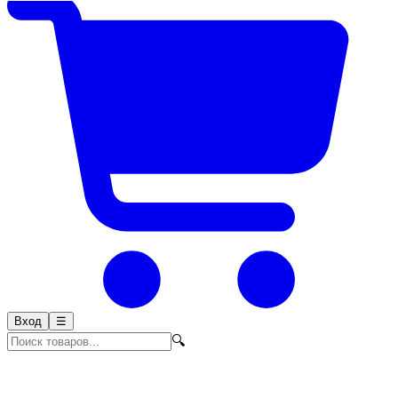
Вход
☰
🔍