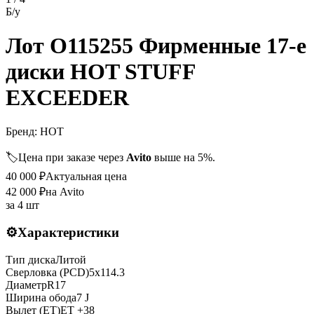
Б/у
Лот O115255 Фирменные 17-е
диски HOT STUFF
EXCEEDER
Бренд:
HOT
🏷️
Цена при заказе через
Avito
выше на 5%.
40 000
₽
Актуальная цена
42 000
₽
на Avito
за
4 шт
⚙️
Характеристики
Тип диска
Литой
Сверловка (PCD)
5x114.3
Диаметр
R
17
Ширина обода
7 J
Вылет (ET)
ET
+38