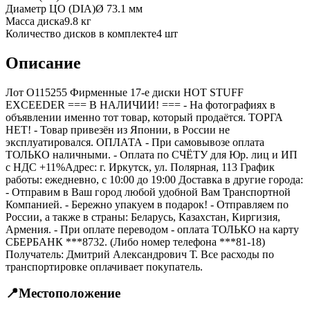
Диаметр ЦО (DIA)
Ø
73.1
мм
Масса диска
9.8 кг
Количество дисков в комплекте
4
шт
Описание
Лот O115255 Фирменные 17-е диски HOT STUFF
EXCEEDER === B НАЛИЧИИ! === - На фотографиях в
объявлении именно тот товар, который продаётся. ТОРГА
НЕТ! - Товар привезён из Японии, в России не
эксплуатировался. ОПЛАТА - При самовывозе оплата
ТОЛЬКО наличными. - Оплата по СЧЁТУ для Юр. лиц и ИП
с НДС +11%Адрес: г. Иркутск, ул. Полярная, 113 График
работы: ежедневно, с 10:00 до 19:00 Доставка в другие города:
- Отправим в Ваш город любой удобной Вам Транспортной
Компанией. - Бережно упакуем в подарок! - Отправляем по
России, а также в страны: Беларусь, Казахстан, Киргизия,
Армения. - При оплате переводом - оплата ТОЛЬКО на карту
СБЕРБАНК ***8732. (Либо номер телефона ***81-18)
Получатель: Дмитрий Александрович Т. Все расходы по
транспортировке оплачивает покупатель.
📍
Местоположение