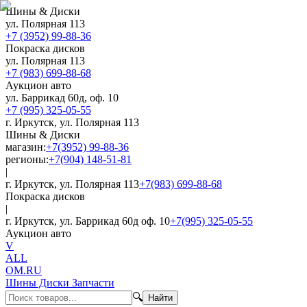
Шины & Диски
ул. Полярная 113
+7 (3952) 99-88-36
Покраска дисков
ул. Полярная 113
+7 (983) 699-88-68
Аукцион авто
ул. Баррикад 60д, оф. 10
+7 (995) 325-05-55
г. Иркутск, ул. Полярная 113
Шины & Диски
магазин:
+7(3952) 99-88-36
регионы:
+7(904) 148-51-81
|
г. Иркутск, ул. Полярная 113
+7(983) 699-88-68
Покраска дисков
|
г. Иркутск, ул. Баррикад 60д оф. 10
+7(995) 325-05-55
Аукцион авто
V
ALL
OM.RU
Шины Диски Запчасти
🔍
Найти