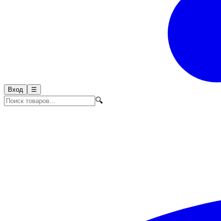
Вход
☰
🔍