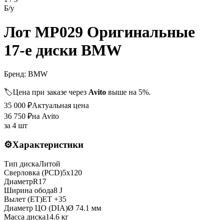
Б/у
Лот MP029 Оригинальные
17-е диски BMW
Бренд:
BMW
🏷️
Цена при заказе через
Avito
выше на 5%.
35 000
₽
Актуальная цена
36 750
₽
на Avito
за
4 шт
⚙️
Характеристики
Тип диска
Литой
Сверловка (PCD)
5x120
Диаметр
R
17
Ширина обода
8 J
Вылет (ET)
ET
+35
Диаметр ЦО (DIA)
Ø
74.1
мм
Масса диска
14.6 кг