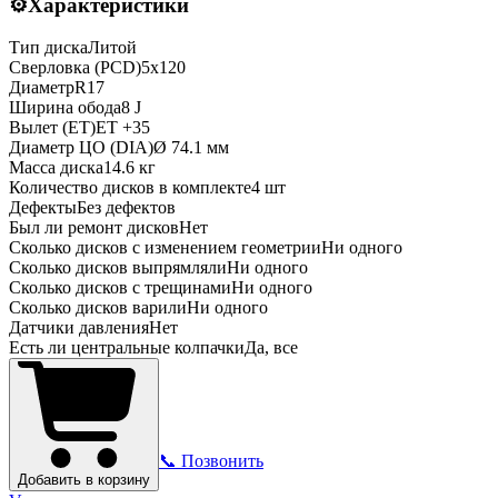
⚙️
Характеристики
Тип диска
Литой
Сверловка (PCD)
5x120
Диаметр
R
17
Ширина обода
8 J
Вылет (ET)
ET
+35
Диаметр ЦО (DIA)
Ø
74.1
мм
Масса диска
14.6 кг
Количество дисков в комплекте
4
шт
Дефекты
Без дефектов
Был ли ремонт дисков
Нет
Сколько дисков с изменением геометрии
Ни одного
Сколько дисков выпрямляли
Ни одного
Сколько дисков с трещинами
Ни одного
Сколько дисков варили
Ни одного
Датчики давления
Нет
Есть ли центральные колпачки
Да, все
📞 Позвонить
Добавить в корзину