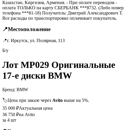
Казахстан, Киргизия, Армения. - При оплате переводом -
оплата ТОЛЬКО на карту СБЕРБАНК ***8732. (Либо номер
телефона ***81-18) Получатель: Дмитрий Александрович Т.
Все расходы по транспортировке оплачивает покупатель.
📍
Местоположение
📍
г. Иркутск, ул. Полярная, 113
Б/у
Лот MP029 Оригинальные
17-е диски BMW
Бренд:
BMW
🏷️
Цена при заказе через
Avito
выше на 5%.
35 000
₽
Актуальная цена
36 750
₽
на Avito
за
4 шт