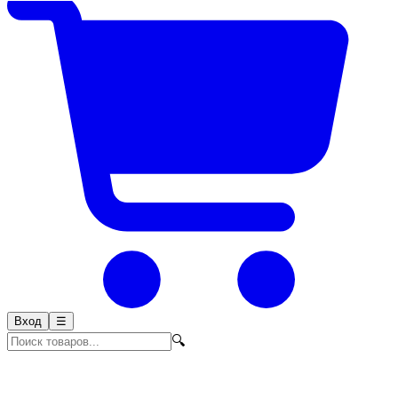
Вход
☰
🔍