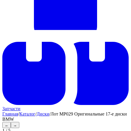
Запчасти
Главная
/
Каталог
/
Диски
/
Лот MP029 Оригинальные 17-е диски
BMW
←
→
1
/
5