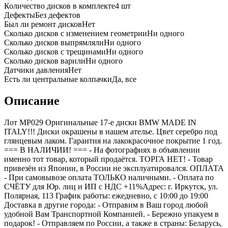
Количество дисков в комплекте
4
шт
Дефекты
Без дефектов
Был ли ремонт дисков
Нет
Сколько дисков с изменением геометрии
Ни одного
Сколько дисков выпрямляли
Ни одного
Сколько дисков с трещинами
Ни одного
Сколько дисков варили
Ни одного
Датчики давления
Нет
Есть ли центральные колпачки
Да, все
Описание
Лот MP029 Оригинальные 17-е диски BMW MADE IN
ITALY!!! Диски окрашены в нашем ателье. Цвет серебро под
глянцевым лаком. Гарантия на лакокрасочное покрытие 1 год.
=== B НАЛИЧИИ! === - На фотографиях в объявлении
именно тот товар, который продаётся. ТОРГА НЕТ! - Товар
привезён из Японии, в России не эксплуатировался. ОПЛАТА
- При самовывозе оплата ТОЛЬКО наличными. - Оплата по
СЧЁТУ для Юр. лиц и ИП с НДС +11%Адрес: г. Иркутск, ул.
Полярная, 113 График работы: ежедневно, с 10:00 до 19:00
Доставка в другие города: - Отправим в Ваш город любой
удобной Вам Транспортной Компанией. - Бережно упакуем в
подарок! - Отправляем по России, а также в страны: Беларусь,