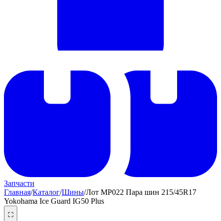
Запчасти
Главная
/
Каталог
/
Шины
/
Лот MP022 Пара шин 215/45R17
Yokohama Ice Guard IG50 Plus
⛶