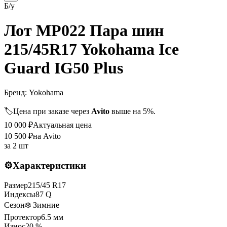
Б/у
Лот MP022 Пара шин
215/45R17 Yokohama Ice
Guard IG50 Plus
Бренд:
Yokohama
🏷️
Цена при заказе через
Avito
выше на 5%.
10 000
₽
Актуальная цена
10 500
₽
на Avito
за
2 шт
⚙️
Характеристики
Размер
215
/
45
R
17
Индексы
87
Q
Сезон
❄️ Зимние
Протектор
6.5
мм
Износ
20 %