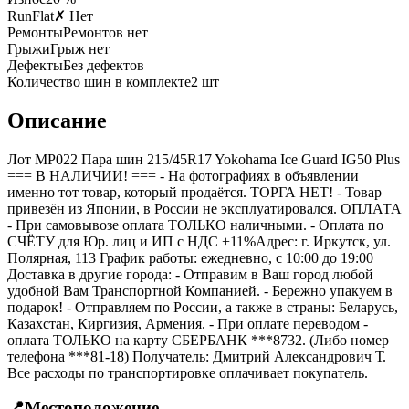
RunFlat
✗ Нет
Ремонты
Ремонтов нет
Грыжи
Грыж нет
Дефекты
Без дефектов
Количество шин в комплекте
2
шт
Описание
Лот MP022 Пара шин 215/45R17 Yokohama Ice Guard IG50 Plus
=== B НАЛИЧИИ! === - На фотографиях в объявлении
именно тот товар, который продаётся. ТОРГА НЕТ! - Товар
привезён из Японии, в России не эксплуатировался. ОПЛАТА
- При самовывозе оплата ТОЛЬКО наличными. - Оплата по
СЧЁТУ для Юр. лиц и ИП с НДС +11%Адрес: г. Иркутск, ул.
Полярная, 113 График работы: ежедневно, с 10:00 до 19:00
Доставка в другие города: - Отправим в Ваш город любой
удобной Вам Транспортной Компанией. - Бережно упакуем в
подарок! - Отправляем по России, а также в страны: Беларусь,
Казахстан, Киргизия, Армения. - При оплате переводом -
оплата ТОЛЬКО на карту СБЕРБАНК ***8732. (Либо номер
телефона ***81-18) Получатель: Дмитрий Александрович Т.
Все расходы по транспортировке оплачивает покупатель.
📍
Местоположение