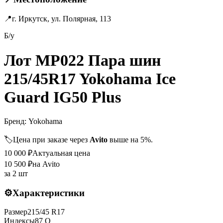
📍
г. Иркутск, ул. Полярная, 113
Б/у
Лот MP022 Пара шин
215/45R17 Yokohama Ice
Guard IG50 Plus
Бренд:
Yokohama
🏷️
Цена при заказе через
Avito
выше на 5%.
10 000
₽
Актуальная цена
10 500
₽
на Avito
за
2 шт
⚙️
Характеристики
Размер
215
/
45
R
17
Индексы
87
Q