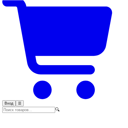
Вход
☰
🔍