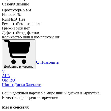
Сезон
❄️ Зимние
Протектор
6.5
мм
Износ
20 %
RunFlat
✗ Нет
Ремонты
Ремонтов нет
Грыжи
Грыж нет
Дефекты
Без дефектов
Количество шин в комплекте
2
шт
📞 Позвонить
Добавить в корзину
V
ALL
OM.RU
Шины Диски Запчасти
Ваш надежный партнер в мире шин и дисков в Иркутске.
Качество, проверенное временем.
Мы в соцсетях