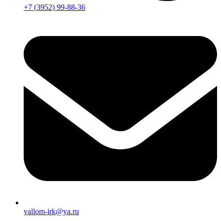
+7 (3952) 99-88-36
vallom-irk@ya.ru