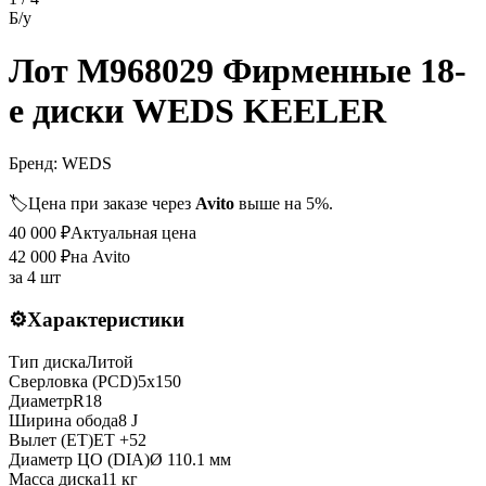
Б/у
Лот M968029 Фирменные 18-
е диски WEDS KEELER
Бренд:
WEDS
🏷️
Цена при заказе через
Avito
выше на 5%.
40 000
₽
Актуальная цена
42 000
₽
на Avito
за
4 шт
⚙️
Характеристики
Тип диска
Литой
Сверловка (PCD)
5x150
Диаметр
R
18
Ширина обода
8 J
Вылет (ET)
ET
+52
Диаметр ЦО (DIA)
Ø
110.1
мм
Масса диска
11 кг