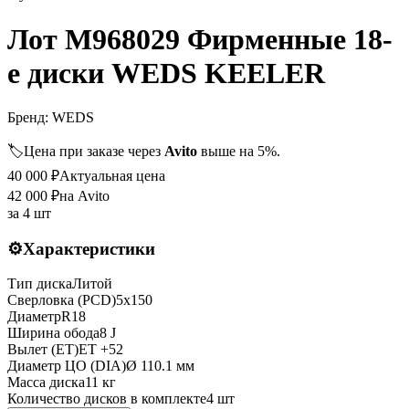
Лот M968029 Фирменные 18-
е диски WEDS KEELER
Бренд:
WEDS
🏷️
Цена при заказе через
Avito
выше на 5%.
40 000
₽
Актуальная цена
42 000
₽
на Avito
за
4 шт
⚙️
Характеристики
Тип диска
Литой
Сверловка (PCD)
5x150
Диаметр
R
18
Ширина обода
8 J
Вылет (ET)
ET
+52
Диаметр ЦО (DIA)
Ø
110.1
мм
Масса диска
11 кг
Количество дисков в комплекте
4
шт