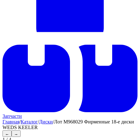
Запчасти
Главная
/
Каталог
/
Диски
/
Лот M968029 Фирменные 18-е диски
WEDS KEELER
←
→
1
/
4