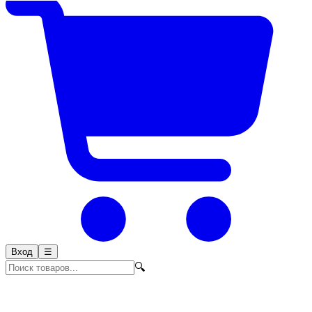
Вход
☰
🔍