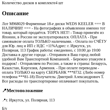
Количество дисков в комплекте
4
шт
Описание
Лот M968029 Фирменные 18-е диски WEDS KEELER === B
НАЛИЧИИ! === - На фотографиях в объявлении именно тот
товар, который продаётся. ТОРГА НЕТ! - Товар привезён из
Японии, в России не эксплуатировался. ОПЛАТА - При
самовывозе оплата ТОЛЬКО наличными. - Оплата по СЧЁТУ
для Юр. лиц и ИП с НДС +11%Адрес: г. Иркутск, ул.
Полярная, 113 График работы: ежедневно, с 10:00 до 19:00
Доставка в другие города: - Отправим в Ваш город любой
удобной Вам Транспортной Компанией. - Бережно упакуем в
подарок! - Отправляем по России, а также в страны: Беларусь,
Казахстан, Киргизия, Армения. - При оплате переводом -
оплата ТОЛЬКО на карту СБЕРБАНК ***8732. (Либо номер
телефона ***81-18) Получатель: Дмитрий Александрович Т.
Все расходы по транспортировке оплачивает покупатель.
📍
Местоположение
📍
г. Иркутск, ул. Полярная, 113
Б/у