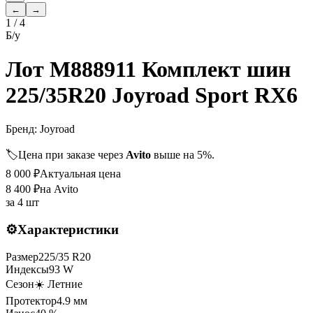
←
→
1
/
4
Б/у
Лот M888911 Комплект шин
225/35R20 Joyroad Sport RX6
Бренд:
Joyroad
🏷️
Цена при заказе через
Avito
выше на 5%.
8 000
₽
Актуальная цена
8 400
₽
на Avito
за
4 шт
⚙️
Характеристики
Размер
225
/
35
R
20
Индексы
93
W
Сезон
☀️ Летние
Протектор
4.9
мм