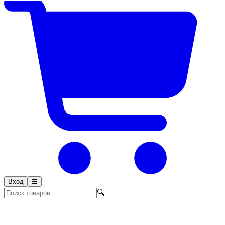
Вход
☰
🔍