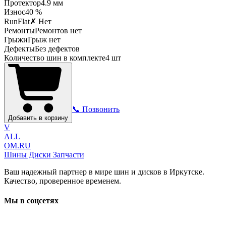
Протектор
4.9
мм
Износ
40 %
RunFlat
✗ Нет
Ремонты
Ремонтов нет
Грыжи
Грыж нет
Дефекты
Без дефектов
Количество шин в комплекте
4
шт
📞 Позвонить
Добавить в корзину
V
ALL
OM.RU
Шины Диски Запчасти
Ваш надежный партнер в мире шин и дисков в Иркутске.
Качество, проверенное временем.
Мы в соцсетях