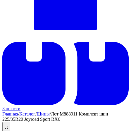
Запчасти
Главная
/
Каталог
/
Шины
/
Лот M888911 Комплект шин
225/35R20 Joyroad Sport RX6
⛶