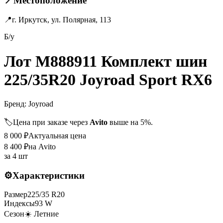
📍
Местоположение
📍
г. Иркутск, ул. Полярная, 113
Б/у
Лот M888911 Комплект шин
225/35R20 Joyroad Sport RX6
Бренд:
Joyroad
🏷️
Цена при заказе через
Avito
выше на 5%.
8 000
₽
Актуальная цена
8 400
₽
на Avito
за
4 шт
⚙️
Характеристики
Размер
225
/
35
R
20
Индексы
93
W
Сезон
☀️ Летние