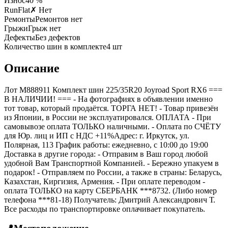
Износ
40 %
RunFlat
✗ Нет
Ремонты
Ремонтов нет
Грыжи
Грыж нет
Дефекты
Без дефектов
Количество шин в комплекте
4
шт
Описание
Лот M888911 Комплект шин 225/35R20 Joyroad Sport RX6 ===
B НАЛИЧИИ! === - На фотографиях в объявлении именно
тот товар, который продаётся. ТОРГА НЕТ! - Товар привезён
из Японии, в России не эксплуатировался. ОПЛАТА - При
самовывозе оплата ТОЛЬКО наличными. - Оплата по СЧЁТУ
для Юр. лиц и ИП с НДС +11%Адрес: г. Иркутск, ул.
Полярная, 113 График работы: ежедневно, с 10:00 до 19:00
Доставка в другие города: - Отправим в Ваш город любой
удобной Вам Транспортной Компанией. - Бережно упакуем в
подарок! - Отправляем по России, а также в страны: Беларусь,
Казахстан, Киргизия, Армения. - При оплате переводом -
оплата ТОЛЬКО на карту СБЕРБАНК ***8732. (Либо номер
телефона ***81-18) Получатель: Дмитрий Александрович Т.
Все расходы по транспортировке оплачивает покупатель.