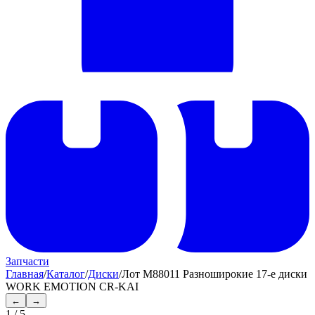
Запчасти
Главная
/
Каталог
/
Диски
/
Лот M88011 Разноширокие 17-е диски
WORK EMOTION CR-KAI
←
→
1
/
5