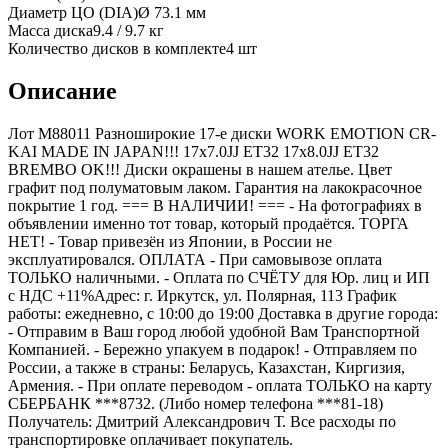
Диаметр ЦО (DIA)
Ø
73.1
мм
Масса диска
9.4 / 9.7 кг
Количество дисков в комплекте
4
шт
Описание
Лот M88011 Разноширокие 17-е диски WORK EMOTION CR-
KAI MADE IN JAPAN!!! 17x7.0JJ ET32 17x8.0JJ ET32
BREMBO OK!!! Диски окрашены в нашем ателье. Цвет
графит под полуматовым лаком. Гарантия на лакокрасочное
покрытие 1 год. === B НАЛИЧИИ! === - На фотографиях в
объявлении именно тот товар, который продаётся. ТОРГА
НЕТ! - Товар привезён из Японии, в России не
эксплуатировался. ОПЛАТА - При самовывозе оплата
ТОЛЬКО наличными. - Оплата по СЧЁТУ для Юр. лиц и ИП
с НДС +11%Адрес: г. Иркутск, ул. Полярная, 113 График
работы: ежедневно, с 10:00 до 19:00 Доставка в другие города:
- Отправим в Ваш город любой удобной Вам Транспортной
Компанией. - Бережно упакуем в подарок! - Отправляем по
России, а также в страны: Беларусь, Казахстан, Киргизия,
Армения. - При оплате переводом - оплата ТОЛЬКО на карту
СБЕРБАНК ***8732. (Либо номер телефона ***81-18)
Получатель: Дмитрий Александрович Т. Все расходы по
транспортировке оплачивает покупатель.