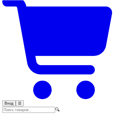
Вход
☰
🔍