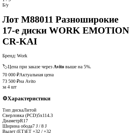
Б/у
Лот M88011 Разноширокие
17-е диски WORK EMOTION
CR-KAI
Бренд:
Work
🏷️
Цена при заказе через
Avito
выше на 5%.
70 000
₽
Актуальная цена
73 500
₽
на Avito
за
4 шт
⚙️
Характеристики
Тип диска
Литой
Сверловка (PCD)
5x114.3
Диаметр
R
17
Ширина обода
7 J / 8 J
Вылет (ET)
ET
+32 / +32