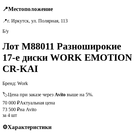
📍
Местоположение
📍
г. Иркутск, ул. Полярная, 113
Б/у
Лот M88011 Разноширокие
17-е диски WORK EMOTION
CR-KAI
Бренд:
Work
🏷️
Цена при заказе через
Avito
выше на 5%.
70 000
₽
Актуальная цена
73 500
₽
на Avito
за
4 шт
⚙️
Характеристики