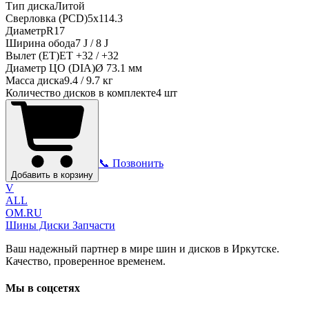
Тип диска
Литой
Сверловка (PCD)
5x114.3
Диаметр
R
17
Ширина обода
7 J / 8 J
Вылет (ET)
ET
+32 / +32
Диаметр ЦО (DIA)
Ø
73.1
мм
Масса диска
9.4 / 9.7 кг
Количество дисков в комплекте
4
шт
📞 Позвонить
Добавить в корзину
V
ALL
OM.RU
Шины Диски Запчасти
Ваш надежный партнер в мире шин и дисков в Иркутске.
Качество, проверенное временем.
Мы в соцсетях