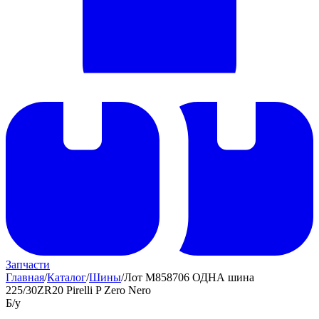
Запчасти
Главная
/
Каталог
/
Шины
/
Лот M858706 ОДНА шина
225/30ZR20 Pirelli P Zero Nero
Б/у