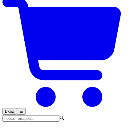
Вход
☰
🔍