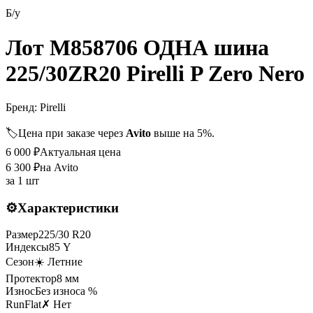
Б/у
Лот M858706 ОДНА шина
225/30ZR20 Pirelli P Zero Nero
Бренд:
Pirelli
🏷️
Цена при заказе через
Avito
выше на 5%.
6 000
₽
Актуальная цена
6 300
₽
на Avito
за
1 шт
⚙️
Характеристики
Размер
225
/
30
R
20
Индексы
85
Y
Сезон
☀️ Летние
Протектор
8
мм
Износ
Без износа %
RunFlat
✗ Нет