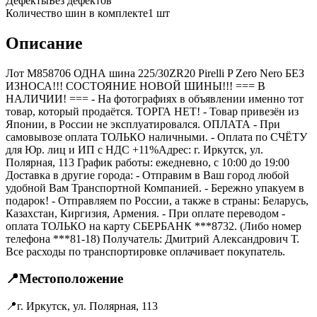
Дефекты
Без дефектов
Количество шин в комплекте
1
шт
Описание
Лот M858706 ОДНА шина 225/30ZR20 Pirelli P Zero Nero БЕЗ
ИЗНОСА!!! СОСТОЯНИЕ НОВОЙ ШИНЫ!!! === B
НАЛИЧИИ! === - На фотографиях в объявлении именно тот
товар, который продаётся. ТОРГА НЕТ! - Товар привезён из
Японии, в России не эксплуатировался. ОПЛАТА - При
самовывозе оплата ТОЛЬКО наличными. - Оплата по СЧЁТУ
для Юр. лиц и ИП с НДС +11%Адрес: г. Иркутск, ул.
Полярная, 113 График работы: ежедневно, с 10:00 до 19:00
Доставка в другие города: - Отправим в Ваш город любой
удобной Вам Транспортной Компанией. - Бережно упакуем в
подарок! - Отправляем по России, а также в страны: Беларусь,
Казахстан, Киргизия, Армения. - При оплате переводом -
оплата ТОЛЬКО на карту СБЕРБАНК ***8732. (Либо номер
телефона ***81-18) Получатель: Дмитрий Александрович Т.
Все расходы по транспортировке оплачивает покупатель.
📍
Местоположение
📍
г. Иркутск, ул. Полярная, 113