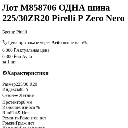
Лот M858706 ОДНА шина
225/30ZR20 Pirelli P Zero Nero
Бренд:
Pirelli
🏷️
Цена при заказе через
Avito
выше на 5%.
6 000
₽
Актуальная цена
6 300
₽
на Avito
за
1 шт
⚙️
Характеристики
Размер
225
/
30
R
20
Индексы
85
Y
Сезон
☀️ Летние
Протектор
8
мм
Износ
Без износа %
RunFlat
✗ Нет
Ремонты
Ремонтов нет
Грыжи
Грыж нет