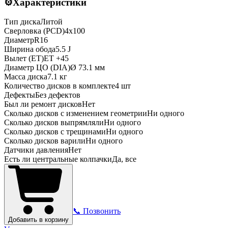
⚙️
Характеристики
Тип диска
Литой
Сверловка (PCD)
4x100
Диаметр
R
16
Ширина обода
5.5 J
Вылет (ET)
ET
+45
Диаметр ЦО (DIA)
Ø
73.1
мм
Масса диска
7.1 кг
Количество дисков в комплекте
4
шт
Дефекты
Без дефектов
Был ли ремонт дисков
Нет
Сколько дисков с изменением геометрии
Ни одного
Сколько дисков выпрямляли
Ни одного
Сколько дисков с трещинами
Ни одного
Сколько дисков варили
Ни одного
Датчики давления
Нет
Есть ли центральные колпачки
Да, все
📞 Позвонить
Добавить в корзину