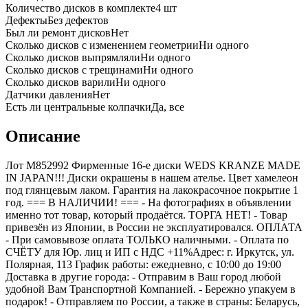
Количество дисков в комплекте
4
шт
Дефекты
Без дефектов
Был ли ремонт дисков
Нет
Сколько дисков с изменением геометрии
Ни одного
Сколько дисков выпрямляли
Ни одного
Сколько дисков с трещинами
Ни одного
Сколько дисков варили
Ни одного
Датчики давления
Нет
Есть ли центральные колпачки
Да, все
Описание
Лот M852992 Фирменные 16-е диски WEDS KRANZE MADE
IN JAPAN!!! Диски окрашены в нашем ателье. Цвет хамелеон
под глянцевым лаком. Гарантия на лакокрасочное покрытие 1
год. === B НАЛИЧИИ! === - На фотографиях в объявлении
именно тот товар, который продаётся. ТОРГА НЕТ! - Товар
привезён из Японии, в России не эксплуатировался. ОПЛАТА
- При самовывозе оплата ТОЛЬКО наличными. - Оплата по
СЧЁТУ для Юр. лиц и ИП с НДС +11%Адрес: г. Иркутск, ул.
Полярная, 113 График работы: ежедневно, с 10:00 до 19:00
Доставка в другие города: - Отправим в Ваш город любой
удобной Вам Транспортной Компанией. - Бережно упакуем в
подарок! - Отправляем по России, а также в страны: Беларусь,