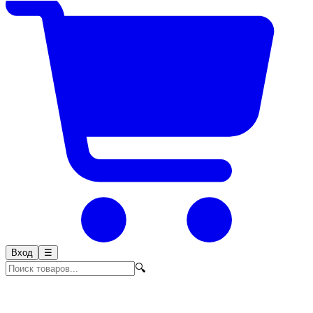
Вход
☰
🔍