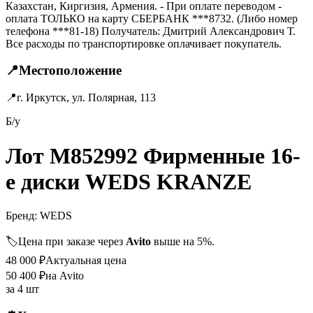
Казахстан, Киргизия, Армения. - При оплате переводом -
оплата ТОЛЬКО на карту СБЕРБАНК ***8732. (Либо номер
телефона ***81-18) Получатель: Дмитрий Александрович Т.
Все расходы по транспортировке оплачивает покупатель.
📍
Местоположение
📍
г. Иркутск, ул. Полярная, 113
Б/у
Лот M852992 Фирменные 16-
е диски WEDS KRANZE
Бренд:
WEDS
🏷️
Цена при заказе через
Avito
выше на 5%.
48 000
₽
Актуальная цена
50 400
₽
на Avito
за
4 шт