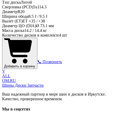
Тип диска
Литой
Сверловка (PCD)
5x114.3
Диаметр
R
20
Ширина обода
8.5 J / 9.5 J
Вылет (ET)
ET
+35 / +38
Диаметр ЦО (DIA)
Ø
73.1
мм
Масса диска
14.2 / 14.4 кг
Количество дисков в комплекте
4
шт
📞 Позвонить
Добавить в корзину
V
ALL
OM.RU
Шины Диски Запчасти
Ваш надежный партнер в мире шин и дисков в Иркутске.
Качество, проверенное временем.
Мы в соцсетях