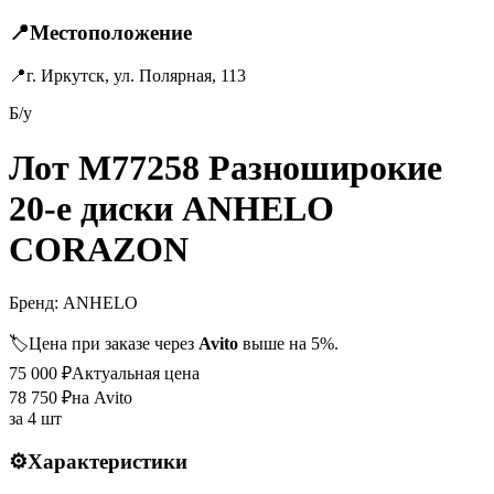
📍
Местоположение
📍
г. Иркутск, ул. Полярная, 113
Б/у
Лот M77258 Разноширокие
20-е диски ANHELO
CORAZON
Бренд:
ANHELO
🏷️
Цена при заказе через
Avito
выше на 5%.
75 000
₽
Актуальная цена
78 750
₽
на Avito
за
4 шт
⚙️
Характеристики