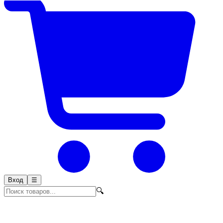
Вход
☰
🔍