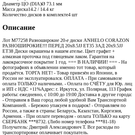
Диаметр ЦО (DIA)
Ø
73.1
мм
Масса диска
14.2 / 14.4 кг
Количество дисков в комплекте
4
шт
Описание
Лот M77258 Разноширокие 20-е диски ANHELO CORAZON
РАЗНОШИРОКИЕ!!! ПЕРЕД 20x8.5JJ ET35 ЗАД 20x9.5JJ
ET38 Диски окрашены в нашем ателье. Цвет графит +
алмазная проточка под глянцевым лаком. Гарантия на
лакокрасочное покрытие 1 год. === B НАЛИЧИИ! === - На
фотографиях в объявлении именно тот товар, который
продаётся. ТОРГА НЕТ! - Товар привезён из Японии, в
России не эксплуатировался. ОПЛАТА - При самовывозе
оплата ТОЛЬКО наличными. - Оплата по СЧЁТУ для Юр. лиц
и ИП с НДС +11%Адрес: г. Иркутск, ул. Полярная, 113 График
работы: ежедневно, с 10:00 до 19:00 Доставка в другие города:
- Отправим в Ваш город любой удобной Вам Транспортной
Компанией. - Бережно упакуем в подарок! - Отправляем по
России, а также в страны: Беларусь, Казахстан, Киргизия,
Армения. - При оплате переводом - оплата ТОЛЬКО на карту
СБЕРБАНК ***8732. (Либо номер телефона ***81-18)
Получатель: Дмитрий Александрович Т. Все расходы по
транспортировке оплачивает покупатель.