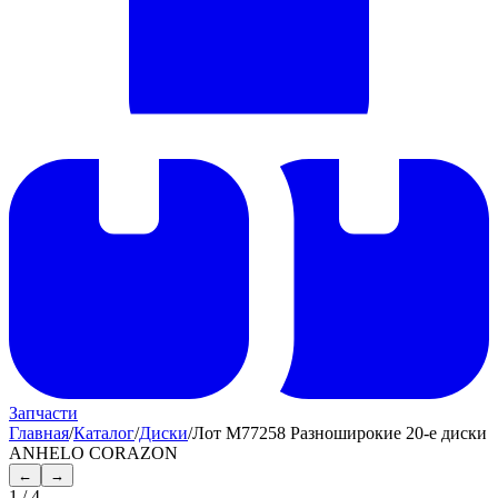
Запчасти
Главная
/
Каталог
/
Диски
/
Лот M77258 Разноширокие 20-е диски
ANHELO CORAZON
←
→
1
/
4