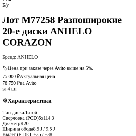
Б/у
Лот M77258 Разноширокие
20-е диски ANHELO
CORAZON
Бренд:
ANHELO
🏷️
Цена при заказе через
Avito
выше на 5%.
75 000
₽
Актуальная цена
78 750
₽
на Avito
за
4 шт
⚙️
Характеристики
Тип диска
Литой
Сверловка (PCD)
5x114.3
Диаметр
R
20
Ширина обода
8.5 J / 9.5 J
Вылет (ET)
ET
+35 / +38