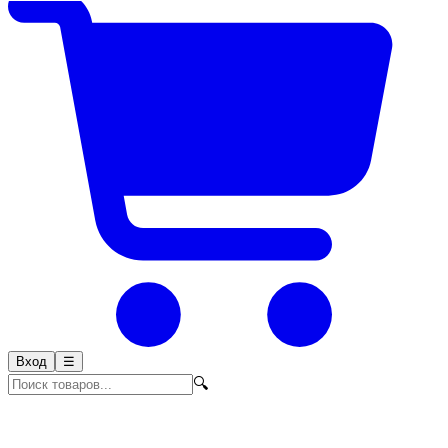
Вход
☰
🔍