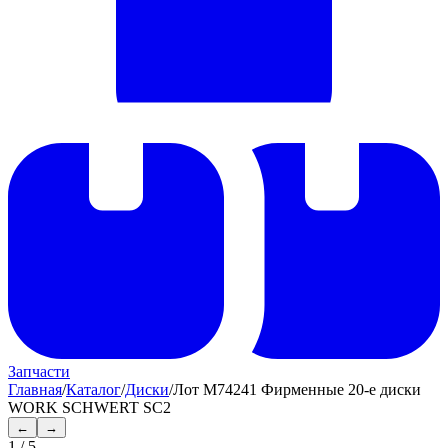
Запчасти
Главная
/
Каталог
/
Диски
/
Лот M74241 Фирменные 20-е диски
WORK SCHWERT SC2
←
→
1
/
5