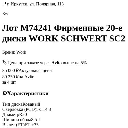
📍
г. Иркутск, ул. Полярная, 113
Б/у
Лот M74241 Фирменные 20-е
диски WORK SCHWERT SC2
Бренд:
Work
🏷️
Цена при заказе через
Avito
выше на 5%.
85 000
₽
Актуальная цена
89 250
₽
на Avito
за
4 шт
⚙️
Характеристики
Тип диска
Кованый
Сверловка (PCD)
5x114.3
Диаметр
R
20
Ширина обода
8.5 J
Вылет (ET)
ET
+35