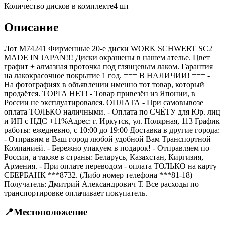
Количество дисков в комплекте
4
шт
Описание
Лот M74241 Фирменные 20-е диски WORK SCHWERT SC2
MADE IN JAPAN!!! Диски окрашены в нашем ателье. Цвет
графит + алмазная проточка под глянцевым лаком. Гарантия
на лакокрасочное покрытие 1 год. === B НАЛИЧИИ! === -
На фотографиях в объявлении именно тот товар, который
продаётся. ТОРГА НЕТ! - Товар привезён из Японии, в
России не эксплуатировался. ОПЛАТА - При самовывозе
оплата ТОЛЬКО наличными. - Оплата по СЧЁТУ для Юр. лиц
и ИП с НДС +11%Адрес: г. Иркутск, ул. Полярная, 113 График
работы: ежедневно, с 10:00 до 19:00 Доставка в другие города:
- Отправим в Ваш город любой удобной Вам Транспортной
Компанией. - Бережно упакуем в подарок! - Отправляем по
России, а также в страны: Беларусь, Казахстан, Киргизия,
Армения. - При оплате переводом - оплата ТОЛЬКО на карту
СБЕРБАНК ***8732. (Либо номер телефона ***81-18)
Получатель: Дмитрий Александрович Т. Все расходы по
транспортировке оплачивает покупатель.
📍
Местоположение