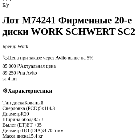
Б/у
Лот M74241 Фирменные 20-е
диски WORK SCHWERT SC2
Бренд:
Work
🏷️
Цена при заказе через
Avito
выше на 5%.
85 000
₽
Актуальная цена
89 250
₽
на Avito
за
4 шт
⚙️
Характеристики
Тип диска
Кованый
Сверловка (PCD)
5x114.3
Диаметр
R
20
Ширина обода
8.5 J
Вылет (ET)
ET
+35
Диаметр ЦО (DIA)
Ø
70.5
мм
Масса диска
15.4 кг