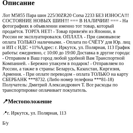
Описание
Лот M5855 Пара шин 225/30ZR20 Corsa 2233 БЕЗ ИЗНОСА!!!
СОСТОЯНИЕ НОВЫХ ШИН!!! === B НАЛИЧИИ! === - На
фотографиях в объявлении именно тот товар, который
продаётся. ТОРГА НЕТ! - Товар привезён из Японии, в
России не эксплуатировался. ОПЛАТА - При самовывозе
оплата ТОЛЬКО наличными. - Оплата по СЧЁТУ для Юр. лиц
и ИП с НДС +11%Адрес: г. Иркутск, ул. Полярная, 113 График
работы: ежедневно, с 10:00 до 19:00 Доставка в другие города:
- Отправим в Ваш город любой удобной Вам Транспортной
Компанией. - Бережно упакуем в подарок! - Отправляем по
России, а также в страны: Беларусь, Казахстан, Киргизия,
Армения. - При оплате переводом - оплата ТОЛЬКО на карту
СБЕРБАНК ***8732. (Либо номер телефона ***81-18)
Получатель: Дмитрий Александрович Т. Все расходы по
транспортировке оплачивает покупатель.
📍
Местоположение
📍
г. Иркутск, ул. Полярная, 113
Б/у