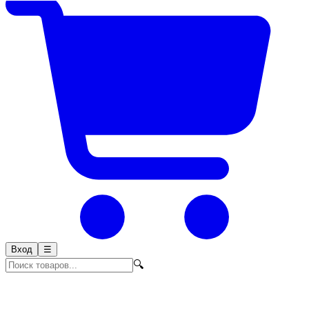
Вход
☰
🔍