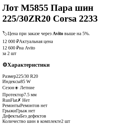
Лот M5855 Пара шин
225/30ZR20 Corsa 2233
🏷️
Цена при заказе через
Avito
выше на 5%.
12 000
₽
Актуальная цена
12 600
₽
на Avito
за
2 шт
⚙️
Характеристики
Размер
225
/
30
R
20
Индексы
85
W
Сезон
☀️ Летние
Протектор
7.5
мм
RunFlat
✗ Нет
Ремонты
Ремонтов нет
Грыжи
Грыж нет
Дефекты
Без дефектов
Количество шин в комплекте
2
шт