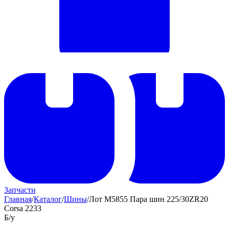
Запчасти
Главная
/
Каталог
/
Шины
/
Лот M5855 Пара шин 225/30ZR20
Corsa 2233
Б/у