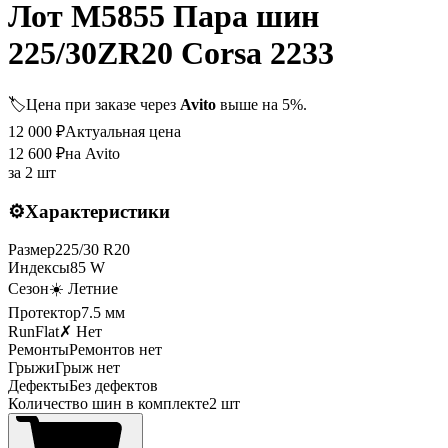
Лот M5855 Пара шин
225/30ZR20 Corsa 2233
🏷️
Цена при заказе через
Avito
выше на 5%.
12 000
₽
Актуальная цена
12 600
₽
на Avito
за
2 шт
⚙️
Характеристики
Размер
225
/
30
R
20
Индексы
85
W
Сезон
☀️ Летние
Протектор
7.5
мм
RunFlat
✗ Нет
Ремонты
Ремонтов нет
Грыжи
Грыж нет
Дефекты
Без дефектов
Количество шин в комплекте
2
шт