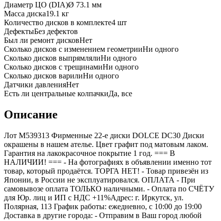
Диаметр ЦО (DIA)
Ø
73.1
мм
Масса диска
19.1 кг
Количество дисков в комплекте
4
шт
Дефекты
Без дефектов
Был ли ремонт дисков
Нет
Сколько дисков с изменением геометрии
Ни одного
Сколько дисков выпрямляли
Ни одного
Сколько дисков с трещинами
Ни одного
Сколько дисков варили
Ни одного
Датчики давления
Нет
Есть ли центральные колпачки
Да, все
Описание
Лот M539313 Фирменные 22-е диски DOLCE DC30 Диски
окрашены в нашем ателье. Цвет графит под матовым лаком.
Гарантия на лакокрасочное покрытие 1 год. === B
НАЛИЧИИ! === - На фотографиях в объявлении именно тот
товар, который продаётся. ТОРГА НЕТ! - Товар привезён из
Японии, в России не эксплуатировался. ОПЛАТА - При
самовывозе оплата ТОЛЬКО наличными. - Оплата по СЧЁТУ
для Юр. лиц и ИП с НДС +11%Адрес: г. Иркутск, ул.
Полярная, 113 График работы: ежедневно, с 10:00 до 19:00
Доставка в другие города: - Отправим в Ваш город любой