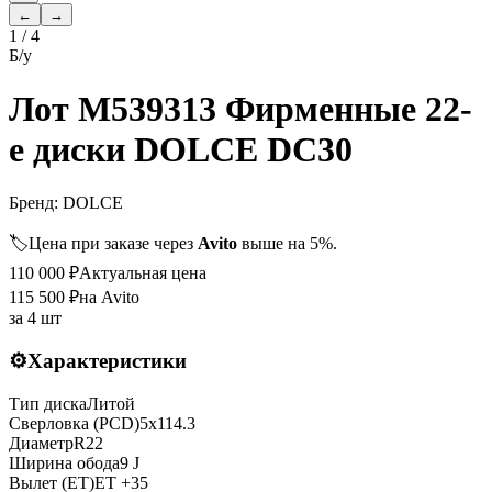
←
→
1
/
4
Б/у
Лот M539313 Фирменные 22-
е диски DOLCE DC30
Бренд:
DOLCE
🏷️
Цена при заказе через
Avito
выше на 5%.
110 000
₽
Актуальная цена
115 500
₽
на Avito
за
4 шт
⚙️
Характеристики
Тип диска
Литой
Сверловка (PCD)
5x114.3
Диаметр
R
22
Ширина обода
9 J
Вылет (ET)
ET
+35