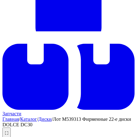
Запчасти
Главная
/
Каталог
/
Диски
/
Лот M539313 Фирменные 22-е диски
DOLCE DC30
⛶