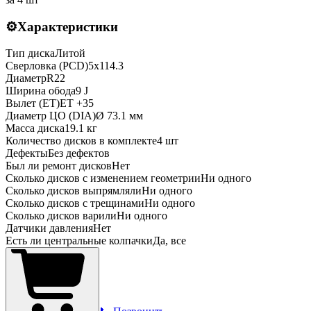
⚙️
Характеристики
Тип диска
Литой
Сверловка (PCD)
5x114.3
Диаметр
R
22
Ширина обода
9 J
Вылет (ET)
ET
+35
Диаметр ЦО (DIA)
Ø
73.1
мм
Масса диска
19.1 кг
Количество дисков в комплекте
4
шт
Дефекты
Без дефектов
Был ли ремонт дисков
Нет
Сколько дисков с изменением геометрии
Ни одного
Сколько дисков выпрямляли
Ни одного
Сколько дисков с трещинами
Ни одного
Сколько дисков варили
Ни одного
Датчики давления
Нет
Есть ли центральные колпачки
Да, все