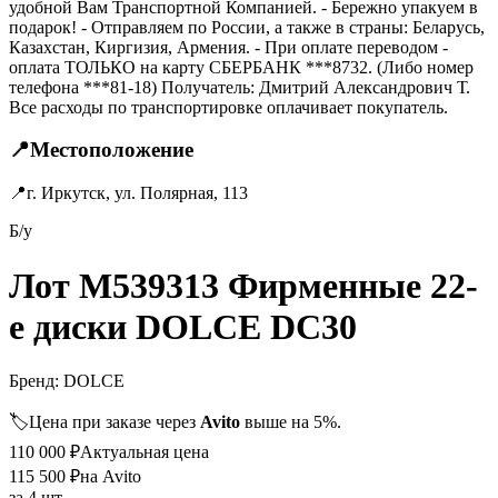
удобной Вам Транспортной Компанией. - Бережно упакуем в
подарок! - Отправляем по России, а также в страны: Беларусь,
Казахстан, Киргизия, Армения. - При оплате переводом -
оплата ТОЛЬКО на карту СБЕРБАНК ***8732. (Либо номер
телефона ***81-18) Получатель: Дмитрий Александрович Т.
Все расходы по транспортировке оплачивает покупатель.
📍
Местоположение
📍
г. Иркутск, ул. Полярная, 113
Б/у
Лот M539313 Фирменные 22-
е диски DOLCE DC30
Бренд:
DOLCE
🏷️
Цена при заказе через
Avito
выше на 5%.
110 000
₽
Актуальная цена
115 500
₽
на Avito
за
4 шт