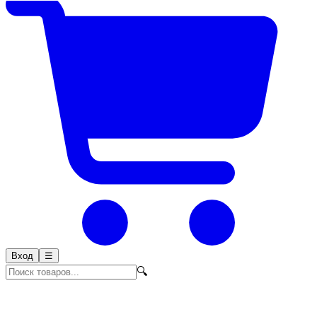
Вход
☰
🔍