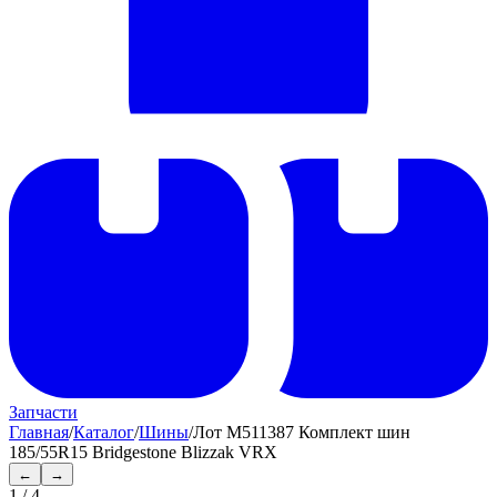
Запчасти
Главная
/
Каталог
/
Шины
/
Лот M511387 Комплект шин
185/55R15 Bridgestone Blizzak VRX
←
→
1
/
4