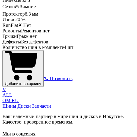
Индексы
82
S
Сезон
❄️ Зимние
Протектор
6.3
мм
Износ
20 %
RunFlat
✗ Нет
Ремонты
Ремонтов нет
Грыжи
Грыж нет
Дефекты
Без дефектов
Количество шин в комплекте
4
шт
📞 Позвонить
Добавить в корзину
V
ALL
OM.RU
Шины Диски Запчасти
Ваш надежный партнер в мире шин и дисков в Иркутске.
Качество, проверенное временем.
Мы в соцсетях