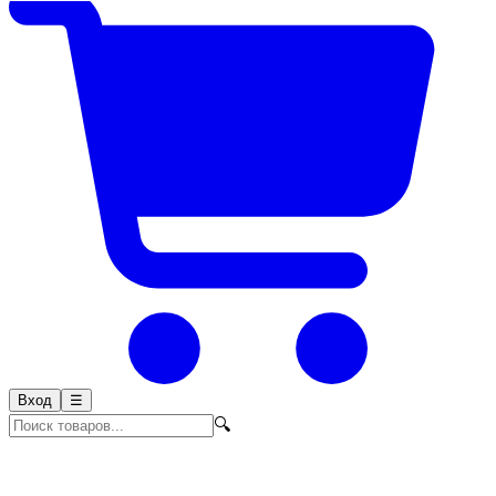
Вход
☰
🔍