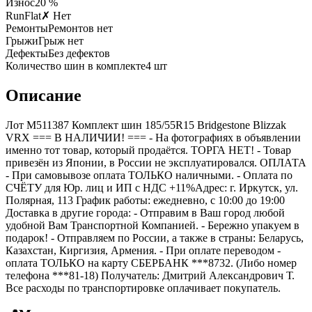
Износ
20 %
RunFlat
✗ Нет
Ремонты
Ремонтов нет
Грыжи
Грыж нет
Дефекты
Без дефектов
Количество шин в комплекте
4
шт
Описание
Лот M511387 Комплект шин 185/55R15 Bridgestone Blizzak
VRX === B НАЛИЧИИ! === - На фотографиях в объявлении
именно тот товар, который продаётся. ТОРГА НЕТ! - Товар
привезён из Японии, в России не эксплуатировался. ОПЛАТА
- При самовывозе оплата ТОЛЬКО наличными. - Оплата по
СЧЁТУ для Юр. лиц и ИП с НДС +11%Адрес: г. Иркутск, ул.
Полярная, 113 График работы: ежедневно, с 10:00 до 19:00
Доставка в другие города: - Отправим в Ваш город любой
удобной Вам Транспортной Компанией. - Бережно упакуем в
подарок! - Отправляем по России, а также в страны: Беларусь,
Казахстан, Киргизия, Армения. - При оплате переводом -
оплата ТОЛЬКО на карту СБЕРБАНК ***8732. (Либо номер
телефона ***81-18) Получатель: Дмитрий Александрович Т.
Все расходы по транспортировке оплачивает покупатель.