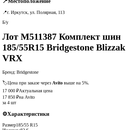
📍
Местоположение
📍
г. Иркутск, ул. Полярная, 113
Б/у
Лот M511387 Комплект шин
185/55R15 Bridgestone Blizzak
VRX
Бренд:
Bridgestone
🏷️
Цена при заказе через
Avito
выше на 5%.
17 000
₽
Актуальная цена
17 850
₽
на Avito
за
4 шт
⚙️
Характеристики
Размер
185
/
55
R
15