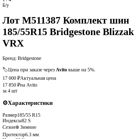
Б/у
Лот M511387 Комплект шин
185/55R15 Bridgestone Blizzak
VRX
Бренд:
Bridgestone
🏷️
Цена при заказе через
Avito
выше на 5%.
17 000
₽
Актуальная цена
17 850
₽
на Avito
за
4 шт
⚙️
Характеристики
Размер
185
/
55
R
15
Индексы
82
S
Сезон
❄️ Зимние
Протектор
6.3
мм