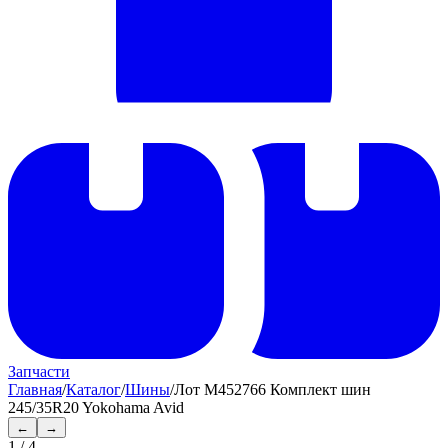
Запчасти
Главная
/
Каталог
/
Шины
/
Лот M452766 Комплект шин
245/35R20 Yokohama Avid
←
→
1
/
4