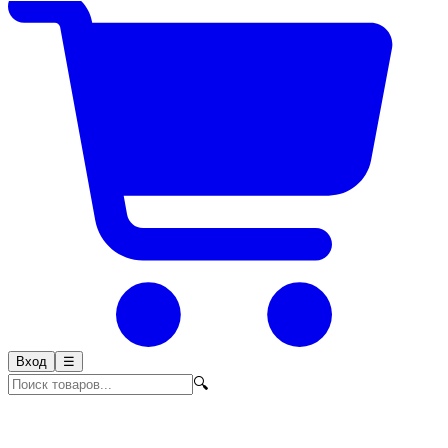
Вход
☰
🔍