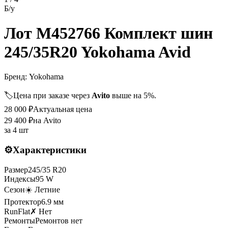
Б/у
Лот M452766 Комплект шин
245/35R20 Yokohama Avid
Бренд:
Yokohama
🏷️
Цена при заказе через
Avito
выше на 5%.
28 000
₽
Актуальная цена
29 400
₽
на Avito
за
4 шт
⚙️
Характеристики
Размер
245
/
35
R
20
Индексы
95
W
Сезон
☀️ Летние
Протектор
6.9
мм
RunFlat
✗ Нет
Ремонты
Ремонтов нет