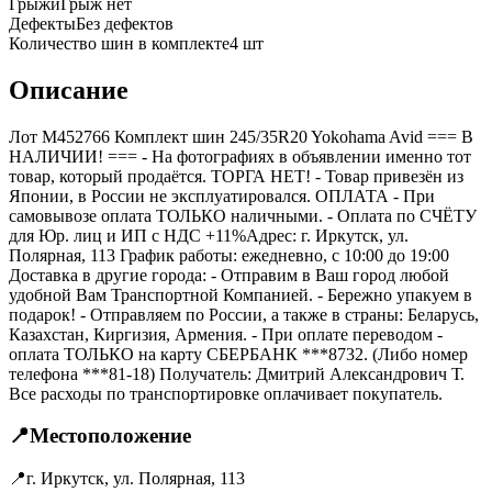
Грыжи
Грыж нет
Дефекты
Без дефектов
Количество шин в комплекте
4
шт
Описание
Лот M452766 Комплект шин 245/35R20 Yokohama Avid === B
НАЛИЧИИ! === - На фотографиях в объявлении именно тот
товар, который продаётся. ТОРГА НЕТ! - Товар привезён из
Японии, в России не эксплуатировался. ОПЛАТА - При
самовывозе оплата ТОЛЬКО наличными. - Оплата по СЧЁТУ
для Юр. лиц и ИП с НДС +11%Адрес: г. Иркутск, ул.
Полярная, 113 График работы: ежедневно, с 10:00 до 19:00
Доставка в другие города: - Отправим в Ваш город любой
удобной Вам Транспортной Компанией. - Бережно упакуем в
подарок! - Отправляем по России, а также в страны: Беларусь,
Казахстан, Киргизия, Армения. - При оплате переводом -
оплата ТОЛЬКО на карту СБЕРБАНК ***8732. (Либо номер
телефона ***81-18) Получатель: Дмитрий Александрович Т.
Все расходы по транспортировке оплачивает покупатель.
📍
Местоположение
📍
г. Иркутск, ул. Полярная, 113