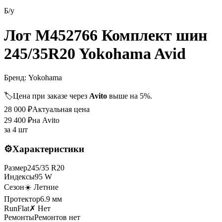
Б/у
Лот M452766 Комплект шин
245/35R20 Yokohama Avid
Бренд:
Yokohama
🏷️
Цена при заказе через
Avito
выше на 5%.
28 000
₽
Актуальная цена
29 400
₽
на Avito
за
4 шт
⚙️
Характеристики
Размер
245
/
35
R
20
Индексы
95
W
Сезон
☀️ Летние
Протектор
6.9
мм
RunFlat
✗ Нет
Ремонты
Ремонтов нет