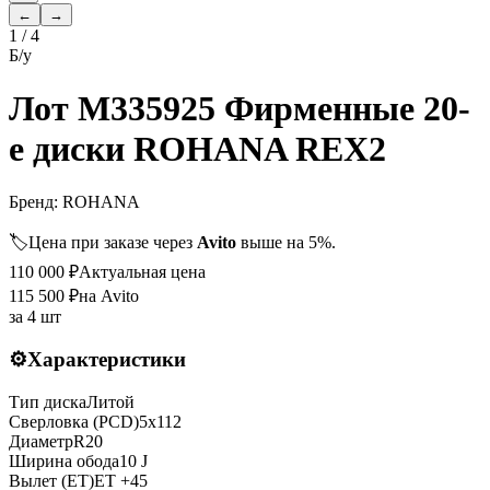
←
→
1
/
4
Б/у
Лот M335925 Фирменные 20-
е диски ROHANA REX2
Бренд:
ROHANA
🏷️
Цена при заказе через
Avito
выше на 5%.
110 000
₽
Актуальная цена
115 500
₽
на Avito
за
4 шт
⚙️
Характеристики
Тип диска
Литой
Сверловка (PCD)
5x112
Диаметр
R
20
Ширина обода
10 J
Вылет (ET)
ET
+45