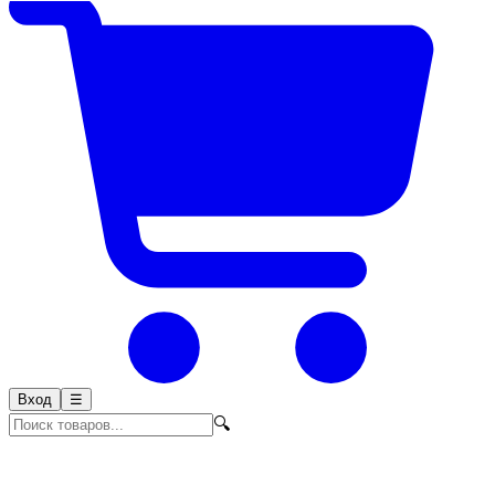
Вход
☰
🔍