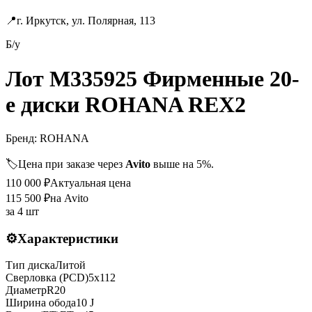
📍
г. Иркутск, ул. Полярная, 113
Б/у
Лот M335925 Фирменные 20-
е диски ROHANA REX2
Бренд:
ROHANA
🏷️
Цена при заказе через
Avito
выше на 5%.
110 000
₽
Актуальная цена
115 500
₽
на Avito
за
4 шт
⚙️
Характеристики
Тип диска
Литой
Сверловка (PCD)
5x112
Диаметр
R
20
Ширина обода
10 J