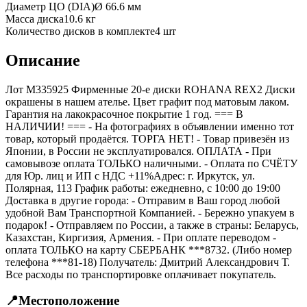
Диаметр ЦО (DIA)
Ø
66.6
мм
Масса диска
10.6 кг
Количество дисков в комплекте
4
шт
Описание
Лот M335925 Фирменные 20-е диски ROHANA REX2 Диски
окрашены в нашем ателье. Цвет графит под матовым лаком.
Гарантия на лакокрасочное покрытие 1 год. === B
НАЛИЧИИ! === - На фотографиях в объявлении именно тот
товар, который продаётся. ТОРГА НЕТ! - Товар привезён из
Японии, в России не эксплуатировался. ОПЛАТА - При
самовывозе оплата ТОЛЬКО наличными. - Оплата по СЧЁТУ
для Юр. лиц и ИП с НДС +11%Адрес: г. Иркутск, ул.
Полярная, 113 График работы: ежедневно, с 10:00 до 19:00
Доставка в другие города: - Отправим в Ваш город любой
удобной Вам Транспортной Компанией. - Бережно упакуем в
подарок! - Отправляем по России, а также в страны: Беларусь,
Казахстан, Киргизия, Армения. - При оплате переводом -
оплата ТОЛЬКО на карту СБЕРБАНК ***8732. (Либо номер
телефона ***81-18) Получатель: Дмитрий Александрович Т.
Все расходы по транспортировке оплачивает покупатель.
📍
Местоположение