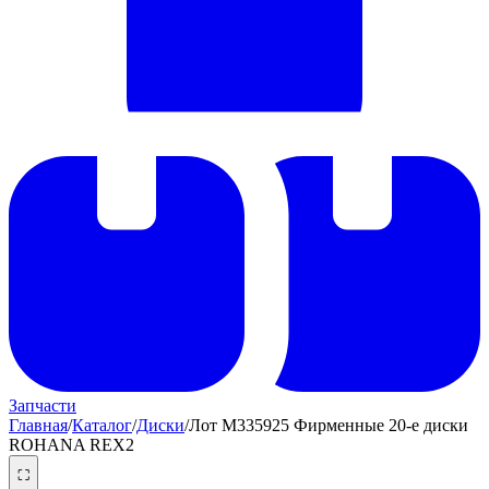
Запчасти
Главная
/
Каталог
/
Диски
/
Лот M335925 Фирменные 20-е диски
ROHANA REX2
⛶