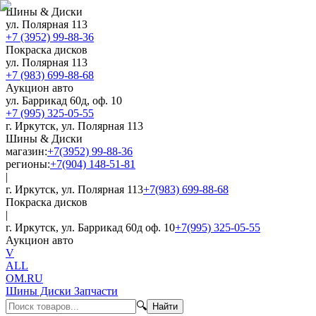
Шины & Диски
ул. Полярная 113
+7 (3952) 99-88-36
Покраска дисков
ул. Полярная 113
+7 (983) 699-88-68
Аукцион авто
ул. Баррикад 60д, оф. 10
+7 (995) 325-05-55
г. Иркутск, ул. Полярная 113
Шины & Диски
магазин:
+7(3952) 99-88-36
регионы:
+7(904) 148-51-81
|
г. Иркутск, ул. Полярная 113
+7(983) 699-88-68
Покраска дисков
|
г. Иркутск, ул. Баррикад 60д оф. 10
+7(995) 325-05-55
Аукцион авто
V
ALL
OM.RU
Шины Диски Запчасти
🔍
Найти