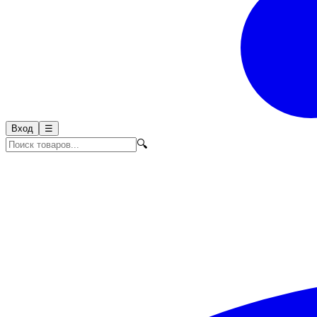
Вход
☰
🔍