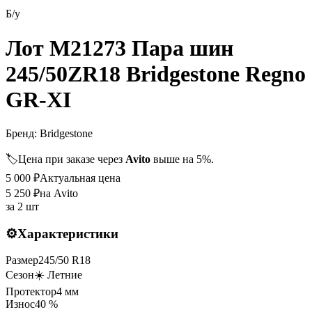
Б/у
Лот M21273 Пара шин
245/50ZR18 Bridgestone Regno
GR-XI
Бренд:
Bridgestone
🏷️
Цена при заказе через
Avito
выше на 5%.
5 000
₽
Актуальная цена
5 250
₽
на Avito
за
2 шт
⚙️
Характеристики
Размер
245
/
50
R
18
Сезон
☀️ Летние
Протектор
4
мм
Износ
40 %