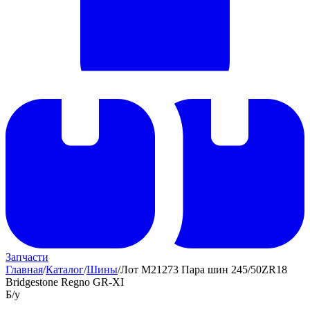
Запчасти
Главная
/
Каталог
/
Шины
/
Лот M21273 Пара шин 245/50ZR18
Bridgestone Regno GR-XI
Б/у