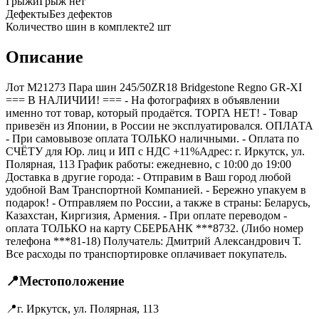
Грыжи
Грыж нет
Дефекты
Без дефектов
Количество шин в комплекте
2
шт
Описание
Лот M21273 Пара шин 245/50ZR18 Bridgestone Regno GR-XI
=== B НАЛИЧИИ! === - На фотографиях в объявлении
именно тот товар, который продаётся. ТОРГА НЕТ! - Товар
привезён из Японии, в России не эксплуатировался. ОПЛАТА
- При самовывозе оплата ТОЛЬКО наличными. - Оплата по
СЧЁТУ для Юр. лиц и ИП с НДС +11%Адрес: г. Иркутск, ул.
Полярная, 113 График работы: ежедневно, с 10:00 до 19:00
Доставка в другие города: - Отправим в Ваш город любой
удобной Вам Транспортной Компанией. - Бережно упакуем в
подарок! - Отправляем по России, а также в страны: Беларусь,
Казахстан, Киргизия, Армения. - При оплате переводом -
оплата ТОЛЬКО на карту СБЕРБАНК ***8732. (Либо номер
телефона ***81-18) Получатель: Дмитрий Александрович Т.
Все расходы по транспортировке оплачивает покупатель.
📍
Местоположение
📍
г. Иркутск, ул. Полярная, 113