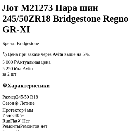
Лот M21273 Пара шин
245/50ZR18 Bridgestone Regno
GR-XI
Бренд:
Bridgestone
🏷️
Цена при заказе через
Avito
выше на 5%.
5 000
₽
Актуальная цена
5 250
₽
на Avito
за
2 шт
⚙️
Характеристики
Размер
245
/
50
R
18
Сезон
☀️ Летние
Протектор
4
мм
Износ
40 %
RunFlat
✗ Нет
Ремонты
Ремонтов нет