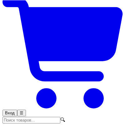
Вход
☰
🔍