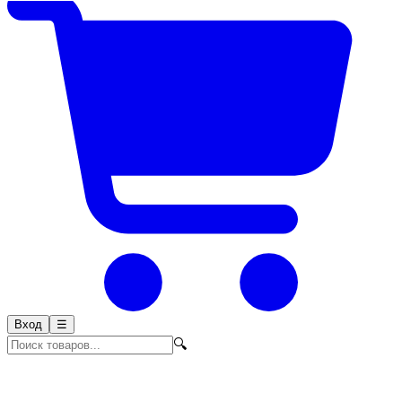
Вход
☰
🔍