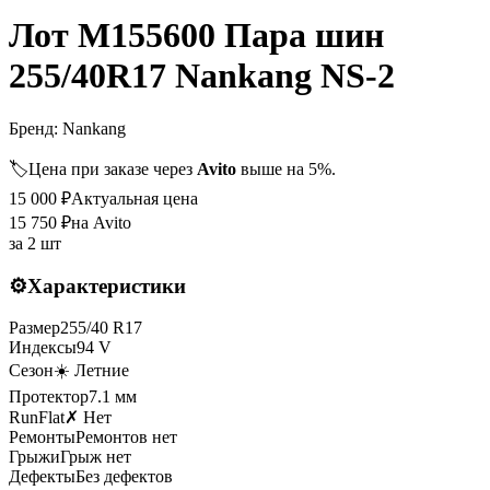
Лот M155600 Пара шин
255/40R17 Nankang NS-2
Бренд:
Nankang
🏷️
Цена при заказе через
Avito
выше на 5%.
15 000
₽
Актуальная цена
15 750
₽
на Avito
за
2 шт
⚙️
Характеристики
Размер
255
/
40
R
17
Индексы
94
V
Сезон
☀️ Летние
Протектор
7.1
мм
RunFlat
✗ Нет
Ремонты
Ремонтов нет
Грыжи
Грыж нет
Дефекты
Без дефектов