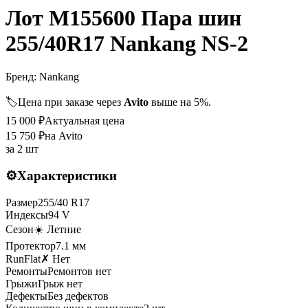
Лот M155600 Пара шин
255/40R17 Nankang NS-2
Бренд:
Nankang
🏷️
Цена при заказе через
Avito
выше на 5%.
15 000
₽
Актуальная цена
15 750
₽
на Avito
за
2 шт
⚙️
Характеристики
Размер
255
/
40
R
17
Индексы
94
V
Сезон
☀️ Летние
Протектор
7.1
мм
RunFlat
✗ Нет
Ремонты
Ремонтов нет
Грыжи
Грыж нет
Дефекты
Без дефектов