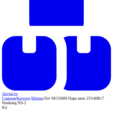
Запчасти
Главная
/
Каталог
/
Шины
/
Лот M155600 Пара шин 255/40R17
Nankang NS-2
Б/у