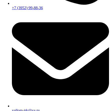
+7 (3952) 99-88-36
vallom-irk@ya.ru