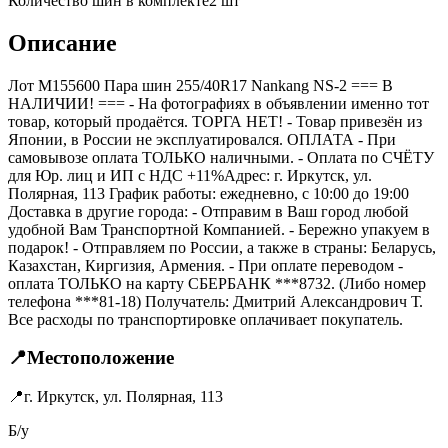
Количество шин в комплекте
2
шт
Описание
Лот M155600 Пара шин 255/40R17 Nankang NS-2 === B
НАЛИЧИИ! === - На фотографиях в объявлении именно тот
товар, который продаётся. ТОРГА НЕТ! - Товар привезён из
Японии, в России не эксплуатировался. ОПЛАТА - При
самовывозе оплата ТОЛЬКО наличными. - Оплата по СЧЁТУ
для Юр. лиц и ИП с НДС +11%Адрес: г. Иркутск, ул.
Полярная, 113 График работы: ежедневно, с 10:00 до 19:00
Доставка в другие города: - Отправим в Ваш город любой
удобной Вам Транспортной Компанией. - Бережно упакуем в
подарок! - Отправляем по России, а также в страны: Беларусь,
Казахстан, Киргизия, Армения. - При оплате переводом -
оплата ТОЛЬКО на карту СБЕРБАНК ***8732. (Либо номер
телефона ***81-18) Получатель: Дмитрий Александрович Т.
Все расходы по транспортировке оплачивает покупатель.
📍
Местоположение
📍
г. Иркутск, ул. Полярная, 113
Б/у