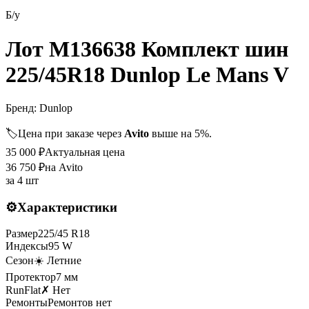
Б/у
Лот M136638 Комплект шин
225/45R18 Dunlop Le Mans V
Бренд:
Dunlop
🏷️
Цена при заказе через
Avito
выше на 5%.
35 000
₽
Актуальная цена
36 750
₽
на Avito
за
4 шт
⚙️
Характеристики
Размер
225
/
45
R
18
Индексы
95
W
Сезон
☀️ Летние
Протектор
7
мм
RunFlat
✗ Нет
Ремонты
Ремонтов нет