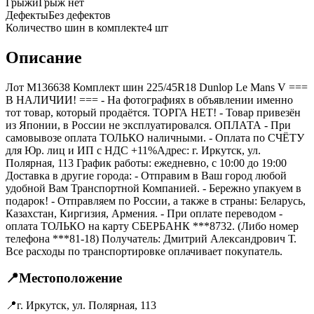
Грыжи
Грыж нет
Дефекты
Без дефектов
Количество шин в комплекте
4
шт
Описание
Лот M136638 Комплект шин 225/45R18 Dunlop Le Mans V ===
B НАЛИЧИИ! === - На фотографиях в объявлении именно
тот товар, который продаётся. ТОРГА НЕТ! - Товар привезён
из Японии, в России не эксплуатировался. ОПЛАТА - При
самовывозе оплата ТОЛЬКО наличными. - Оплата по СЧЁТУ
для Юр. лиц и ИП с НДС +11%Адрес: г. Иркутск, ул.
Полярная, 113 График работы: ежедневно, с 10:00 до 19:00
Доставка в другие города: - Отправим в Ваш город любой
удобной Вам Транспортной Компанией. - Бережно упакуем в
подарок! - Отправляем по России, а также в страны: Беларусь,
Казахстан, Киргизия, Армения. - При оплате переводом -
оплата ТОЛЬКО на карту СБЕРБАНК ***8732. (Либо номер
телефона ***81-18) Получатель: Дмитрий Александрович Т.
Все расходы по транспортировке оплачивает покупатель.
📍
Местоположение
📍
г. Иркутск, ул. Полярная, 113