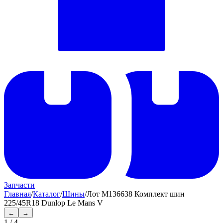
Запчасти
Главная
/
Каталог
/
Шины
/
Лот M136638 Комплект шин
225/45R18 Dunlop Le Mans V
←
→
1
/
4