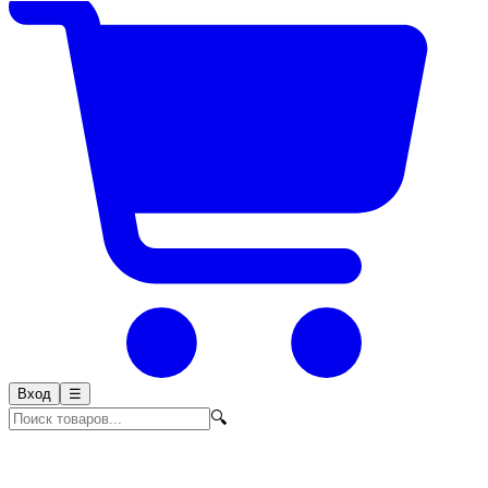
Вход
☰
🔍