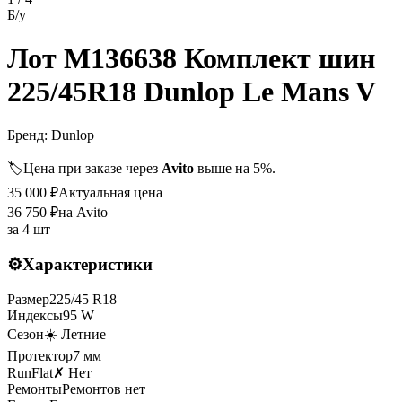
Б/у
Лот M136638 Комплект шин
225/45R18 Dunlop Le Mans V
Бренд:
Dunlop
🏷️
Цена при заказе через
Avito
выше на 5%.
35 000
₽
Актуальная цена
36 750
₽
на Avito
за
4 шт
⚙️
Характеристики
Размер
225
/
45
R
18
Индексы
95
W
Сезон
☀️ Летние
Протектор
7
мм
RunFlat
✗ Нет
Ремонты
Ремонтов нет