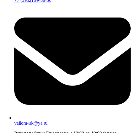
+7 (3952) 99-88-36
vallom-irk@ya.ru