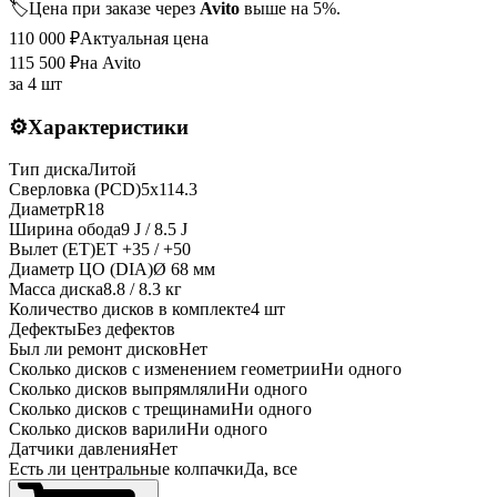
🏷️
Цена при заказе через
Avito
выше на 5%.
110 000
₽
Актуальная цена
115 500
₽
на Avito
за
4 шт
⚙️
Характеристики
Тип диска
Литой
Сверловка (PCD)
5x114.3
Диаметр
R
18
Ширина обода
9 J / 8.5 J
Вылет (ET)
ET
+35 / +50
Диаметр ЦО (DIA)
Ø
68
мм
Масса диска
8.8 / 8.3 кг
Количество дисков в комплекте
4
шт
Дефекты
Без дефектов
Был ли ремонт дисков
Нет
Сколько дисков с изменением геометрии
Ни одного
Сколько дисков выпрямляли
Ни одного
Сколько дисков с трещинами
Ни одного
Сколько дисков варили
Ни одного
Датчики давления
Нет
Есть ли центральные колпачки
Да, все