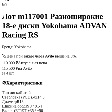
Б/у
Лот m117001 Разноширокие
18-е диски Yokohama ADVAN
Racing RS
Бренд:
Yokohama
🏷️
Цена при заказе через
Avito
выше на 5%.
110 000
₽
Актуальная цена
115 500
₽
на Avito
за
4 шт
⚙️
Характеристики
Тип диска
Литой
Сверловка (PCD)
5x114.3
Диаметр
R
18
Ширина обода
9 J / 8.5 J
Вылет (ET)
ET
+35 / +50