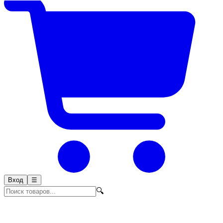
Вход
☰
🔍