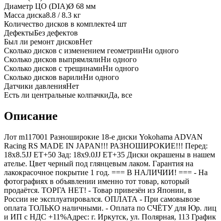
Диаметр ЦО (DIA)
Ø
68
мм
Масса диска
8.8 / 8.3 кг
Количество дисков в комплекте
4
шт
Дефекты
Без дефектов
Был ли ремонт дисков
Нет
Сколько дисков с изменением геометрии
Ни одного
Сколько дисков выпрямляли
Ни одного
Сколько дисков с трещинами
Ни одного
Сколько дисков варили
Ни одного
Датчики давления
Нет
Есть ли центральные колпачки
Да, все
Описание
Лот m117001 Разноширокие 18-е диски Yokohama ADVAN
Racing RS MADE IN JAPAN!!! РАЗНОШИРОКИЕ!!! Перед:
18х8.5JJ ET+50 Зад: 18х9.0JJ ET+35 Диски окрашены в нашем
ателье. Цвет черный под глянцевым лаком. Гарантия на
лакокрасочное покрытие 1 год. === B НАЛИЧИИ! === - На
фотографиях в объявлении именно тот товар, который
продаётся. ТОРГА НЕТ! - Товар привезён из Японии, в
России не эксплуатировался. ОПЛАТА - При самовывозе
оплата ТОЛЬКО наличными. - Оплата по СЧЁТУ для Юр. лиц
и ИП с НДС +11%Адрес: г. Иркутск, ул. Полярная, 113 График