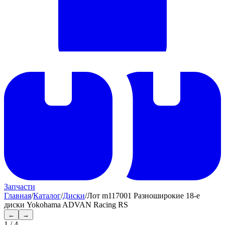
Запчасти
Главная
/
Каталог
/
Диски
/
Лот m117001 Разноширокие 18-е
диски Yokohama ADVAN Racing RS
←
→
1
/
4