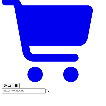
Вход
☰
🔍