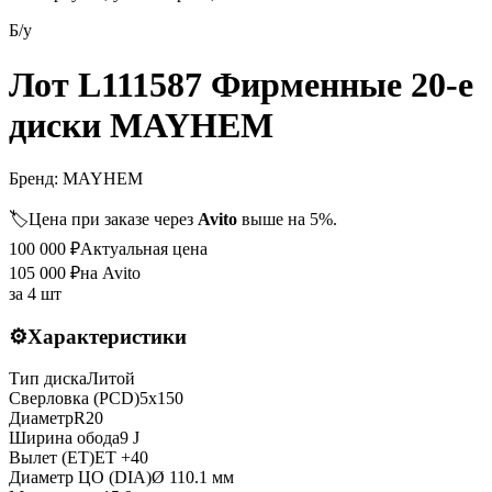
Б/у
Лот L111587 Фирменные 20-е
диски MAYHEM
Бренд:
MAYHEM
🏷️
Цена при заказе через
Avito
выше на 5%.
100 000
₽
Актуальная цена
105 000
₽
на Avito
за
4 шт
⚙️
Характеристики
Тип диска
Литой
Сверловка (PCD)
5x150
Диаметр
R
20
Ширина обода
9 J
Вылет (ET)
ET
+40
Диаметр ЦО (DIA)
Ø
110.1
мм