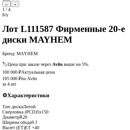
←
→
1
/
4
Б/у
Лот L111587 Фирменные 20-е
диски MAYHEM
Бренд:
MAYHEM
🏷️
Цена при заказе через
Avito
выше на 5%.
100 000
₽
Актуальная цена
105 000
₽
на Avito
за
4 шт
⚙️
Характеристики
Тип диска
Литой
Сверловка (PCD)
5x150
Диаметр
R
20
Ширина обода
9 J
Вылет (ET)
ET
+40