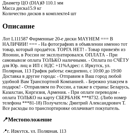
Диаметр ЦО (DIA)
Ø
110.1
мм
Масса диска
15.9 кг
Количество дисков в комплекте
4
шт
Описание
Лот L111587 Фирменные 20-е диски MAYHEM === B
НАЛИЧИИ! === - На фотографиях в объявлении именно тот
товар, который продаётся. ТОРГА НЕТ! - Товар привезён из
Японии, в России не эксплуатировался. ОПЛАТА - При
самовывозе оплата ТОЛЬКО наличными. - Оплата по СЧЁТУ
для Юр. лиц и ИП с НДС +11%Адрес: г. Иркутск, ул.
Полярная, 113 График работы: ежедневно, с 10:00 до 19:00
Доставка в другие города: - Отправим в Ваш город любой
удобной Вам Транспортной Компанией. - Бережно упакуем в
подарок! - Отправляем по России, а также в страны: Беларусь,
Казахстан, Киргизия, Армения. - При оплате переводом -
оплата ТОЛЬКО на карту СБЕРБАНК ***8732. (Либо номер
телефона ***81-18) Получатель: Дмитрий Александрович Т.
Все расходы по транспортировке оплачивает покупатель.
📍
Местоположение
📍
г. Иркутск, ул. Полярная, 113