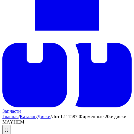
Запчасти
Главная
/
Каталог
/
Диски
/
Лот L111587 Фирменные 20-е диски
MAYHEM
⛶